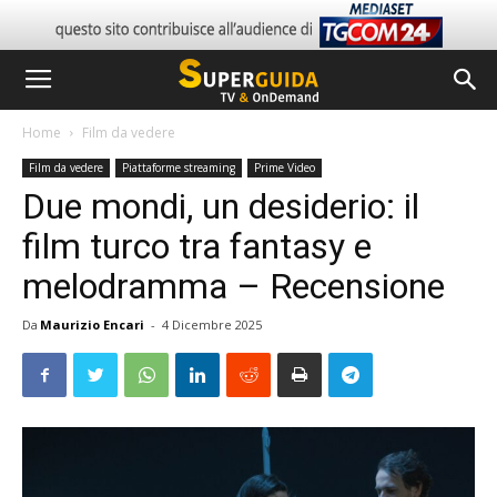
Home
Film da vedere
Film da vedere
Piattaforme streaming
Prime Video
Due mondi, un desiderio: il
film turco tra fantasy e
melodramma – Recensione
Da
Maurizio Encari
-
4 Dicembre 2025