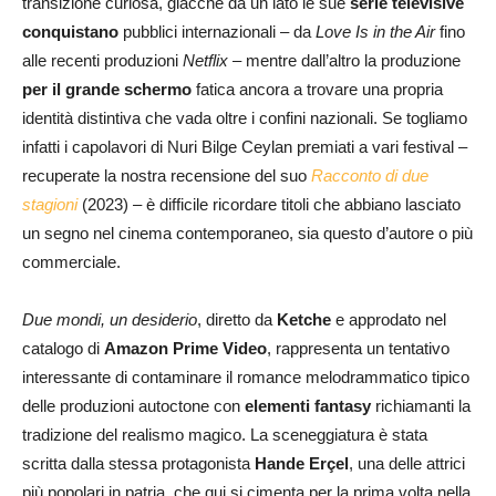
transizione curiosa, giacché da un lato le sue
serie televisive
conquistano
pubblici internazionali – da
Love Is in the Air
fino
alle recenti produzioni
Netflix
– mentre dall’altro la produzione
per il grande schermo
fatica ancora a trovare una propria
identità distintiva che vada oltre i confini nazionali. Se togliamo
infatti i capolavori di Nuri Bilge Ceylan premiati a vari festival –
recuperate la nostra recensione del suo
Racconto di due
stagioni
(2023) – è difficile ricordare titoli che abbiano lasciato
un segno nel cinema contemporaneo, sia questo d’autore o più
commerciale.
Due mondi, un desiderio
, diretto da
Ketche
e approdato nel
catalogo di
Amazon Prime Video
, rappresenta un tentativo
interessante di contaminare il romance melodrammatico tipico
delle produzioni autoctone con
elementi fantasy
richiamanti la
tradizione del realismo magico. La sceneggiatura è stata
scritta dalla stessa protagonista
Hande Erçel
, una delle attrici
più popolari in patria, che qui si cimenta per la prima volta nella