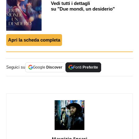
Vedi tutti i dettagli
su "Due mondi, un desiderio"
Apri la scheda completa
Seguici su
Google
Discover
Fonti
Preferite
Maurizio Encari