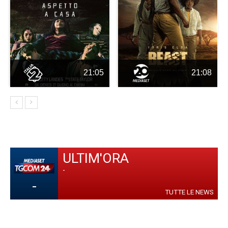
21:05
21:08
ULTIM'ORA
-
-
TUTTE LE NEWS