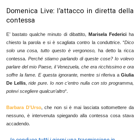
Domenica Live: l’attacco in diretta della
contessa
E’ bastato qualche minuto di dibattito,
Marisela Federici
ha
chiesto la parola e si è scagliata contro la conduttrice. “
Dico
solo una cosa, tutto questo è vergonoso,
ha detto la ricca
contessa.
Perché stiamo parlando di queste cose? Io volevo
parlare del mio Paese, il Venezuela, che era ricchissimo e ora
soffre la fame. E questa ignorante,
mentre
si
riferiva a
Giulia
De Lellis
,
ride pure
.
Io non c’entro nulla con sto programma,
potevi scegliere qualcun’altro
“.
Barbara D’Urso
, che non si è mai lasciata sottomettere da
nessuno, è intervenuta spiegando alla contessa cosa stava
accadendo.
Io conduco tutti i giorni una trasmissione in