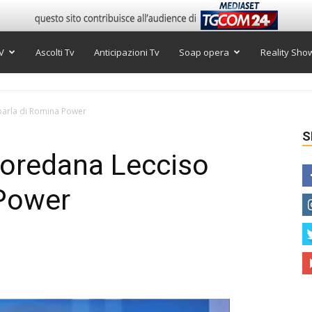
V
Ascolti Tv
Anticipazioni Tv
Soap opera
Reality Sho
parla di Romina Power
S
Loredana Lecciso
 Power