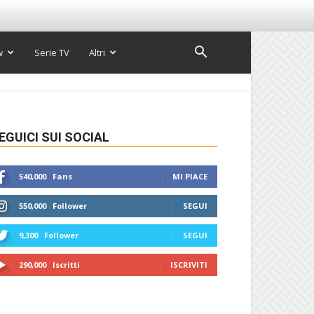
w
Serie TV
Altri
EGUICI SUI SOCIAL
540,000
Fans
MI PIACE
550,000
Follower
SEGUI
9,300
Follower
SEGUI
290,000
Iscritti
ISCRIVITI