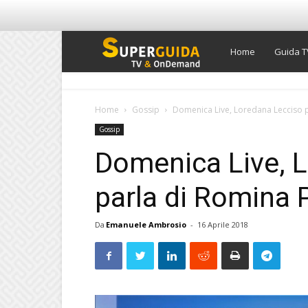
Super
Home
Guida T
Guida
Home
Gossip
Domenica Live, Loredana Lecciso 
Gossip
TV
Domenica Live, 
parla di Romina
Da
Emanuele Ambrosio
-
16 Aprile 2018