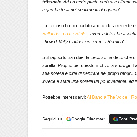
tribunale
. Ad un certo punto però si è oltrepassa
a gamba tesa nei sentimenti di ognuno”
.
La Lecciso ha poi parlato anche della recente es
Ballando con Le Stelle
: “
avrei voluto che aspett
show di Milly Carlucci insieme a Romina
“.
Sul rapporto tra i due, la Lecciso ha detto che 
sorella. Proprio per questo motivo la showgirl ha 
sua sorella e dirle di rientrare nei propri ranghi
invece è stata una sorella un po’ invadente, ed il
Potrebbe interessarvi:
Al Bano a The Voice: “Ro
Seguici su
Google
Discover
Fonti
Pre