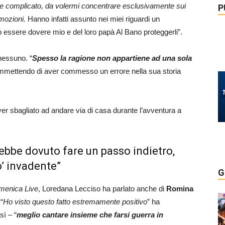
e complicato, da volermi concentrare esclusivamente sui
P
emozioni.
Hanno infatti assunto nei miei riguardi un
 essere dovere mio e del loro papà Al Bano proteggerli”.
nessuno. “
S
pesso
la ragione non appartiene ad una sola
ammettendo di aver commesso un errore nella sua storia
ver sbagliato ad andare via di casa durante l’avventura a
bbe dovuto fare un passo indietro,
o’ invadente”
G
menica Live
, Loredana Lecciso ha parlato anche di
Romina
 “
Ho visto questo fatto estremamente positivo
” ha
sì – “
meglio cantare insieme che farsi guerra in