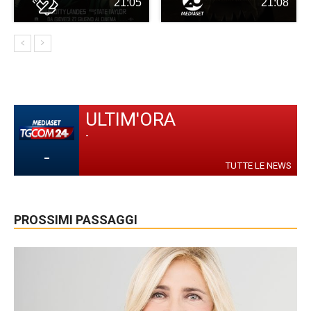
21:05
21:08
ULTIM'ORA
-
-
TUTTE LE NEWS
PROSSIMI PASSAGGI