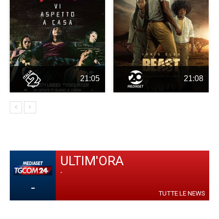
21:05
21:08
ULTIM'ORA
-
-
TUTTE LE NEWS