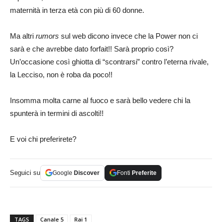
maternità in terza età con più di 60 donne.
Ma altri
rumors
sul web dicono invece che la Power non ci
sarà e che avrebbe dato forfait!! Sarà proprio così?
Un’occasione così ghiotta di “scontrarsi” contro l’eterna rivale,
la Lecciso, non è roba da poco!!
Insomma molta carne al fuoco e sarà bello vedere chi la
spunterà in termini di ascolti!!
E voi chi preferirete?
Seguici su
Google
Discover
Fonti
Preferite
TAGS
Canale 5
Rai 1