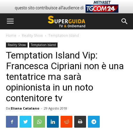
Home
Reality Show
Temptation Island
Reality Show
Temptation Island
Temptation Island Vip:
Francesca Cipriani non è una
tentatrice ma sarà
opinionista in un noto
contenitore tv
Da
Eliana Catalano
-
29 Agosto 2018