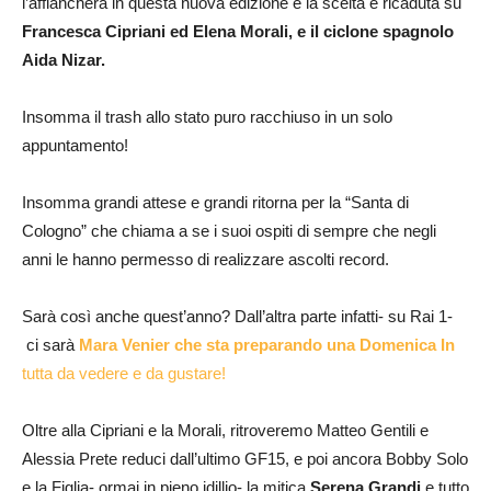
l’affiancherà in questa nuova edizione e la scelta è ricaduta su
Francesca Cipriani ed Elena Morali, e il ciclone spagnolo
Aida Nizar.
Insomma il trash allo stato puro racchiuso in un solo
appuntamento!
Insomma grandi attese e grandi ritorna per la “Santa di
Cologno” che chiama a se i suoi ospiti di sempre che negli
anni le hanno permesso di realizzare ascolti record.
Sarà così anche quest’anno? Dall’altra parte infatti- su Rai 1-
ci sarà
Mara Venier che sta preparando una Domenica In
tutta da vedere e da gustare!
Oltre alla Cipriani e la Morali, ritroveremo Matteo Gentili e
Alessia Prete reduci dall’ultimo GF15, e poi ancora Bobby Solo
e la Figlia- ormai in pieno idillio- la mitica
Serena Grandi
e tutto