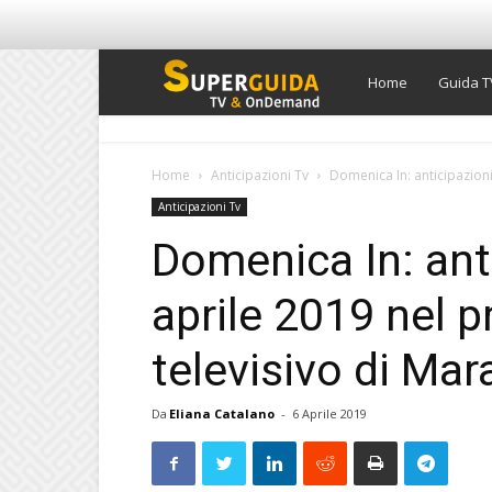
Super
Home
Guida T
Guida
Home
Anticipazioni Tv
Domenica In: anticipazioni 
Anticipazioni Tv
TV
Domenica In: anti
aprile 2019 nel p
televisivo di Mar
Da
Eliana Catalano
-
6 Aprile 2019