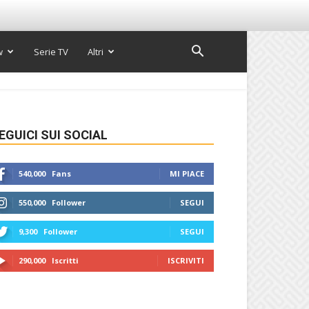
w
Serie TV
Altri
EGUICI SUI SOCIAL
540,000
Fans
MI PIACE
550,000
Follower
SEGUI
9,300
Follower
SEGUI
290,000
Iscritti
ISCRIVITI