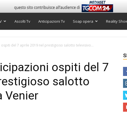
V
Ascolti Tv
Anticipazioni Tv
Soap opera
Reality Sho
ospiti del 7 aprile 2019 nel prestigioso salotto televisivo...
S
cipazioni ospiti del 7
restigioso salotto
a Venier