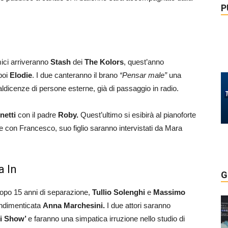
P
ici arriveranno
Stash
dei
The Kolors
, quest’anno
poi
Elodie
. I due canteranno il brano
“Pensar male”
una
ldicenze di persone esterne, già di passaggio in radio.
netti
con il padre
Roby.
Quest’ultimo si esibirà al pianoforte
e con Francesco, suo figlio saranno intervistati da Mara
a In
G
 dopo 15 anni di separazione,
Tullio Solenghi
e
Massimo
indimenticata
Anna Marchesini.
I due attori saranno
hi Show’
e faranno una simpatica irruzione nello studio di