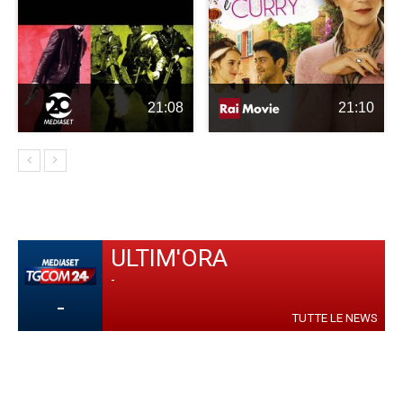
21:08
21:10
ULTIM'ORA
-
-
TUTTE LE NEWS