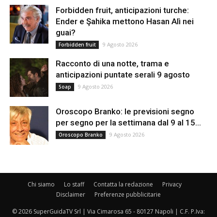
Forbidden fruit, anticipazioni turche:
Ender e Şahika mettono Hasan Alì nei
guai?
9 Agosto 2026
Forbidden fruit
Racconto di una notte, trama e
anticipazioni puntate serali 9 agosto
9 Agosto 2026
Soap
Oroscopo Branko: le previsioni segno
per segno per la settimana dal 9 al 15...
9 Agosto 2026
Oroscopo Branko
Chi siamo
Lo staff
Contatta la redazione
Privacy
Disclaimer
Preferenze pubblicitarie
© 2026 SuperGuidaTV Srl | Via Cimarosa 65 - 80127 Napoli | C.F. P.Iva: