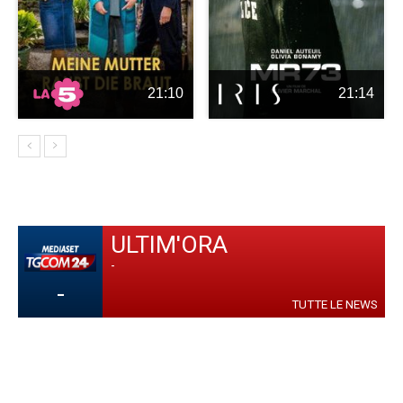
21:10
21:14
ULTIM'ORA
-
-
TUTTE LE NEWS