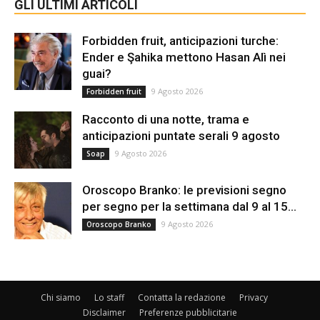
GLI ULTIMI ARTICOLI
Forbidden fruit, anticipazioni turche:
Ender e Şahika mettono Hasan Alì nei
guai?
9 Agosto 2026
Forbidden fruit
Racconto di una notte, trama e
anticipazioni puntate serali 9 agosto
9 Agosto 2026
Soap
Oroscopo Branko: le previsioni segno
per segno per la settimana dal 9 al 15...
9 Agosto 2026
Oroscopo Branko
Chi siamo
Lo staff
Contatta la redazione
Privacy
Disclaimer
Preferenze pubblicitarie