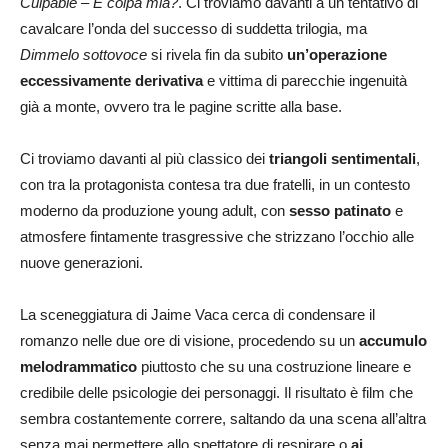
Culpable – È colpa mia?
. Ci troviamo davanti a un tentativo di
cavalcare l’onda del successo di suddetta trilogia, ma
Dimmelo sottovoce
si rivela fin da subito
un’operazione
eccessivamente derivativa
e vittima di parecchie ingenuità
già a monte, ovvero tra le pagine scritte alla base.
Ci troviamo davanti al più classico dei
triangoli sentimentali
,
con tra la protagonista contesa tra due fratelli, in un contesto
moderno da produzione young adult, con
sesso patinato
e
atmosfere fintamente trasgressive che strizzano l’occhio alle
nuove generazioni.
La sceneggiatura di Jaime Vaca cerca di condensare il
romanzo nelle due ore di visione, procedendo su un
accumulo
melodrammatico
piuttosto che su una costruzione lineare e
credibile delle psicologie dei personaggi. Il risultato è film che
sembra costantemente correre, saltando da una scena all’altra
senza mai permettere allo spettatore di respirare o
ai