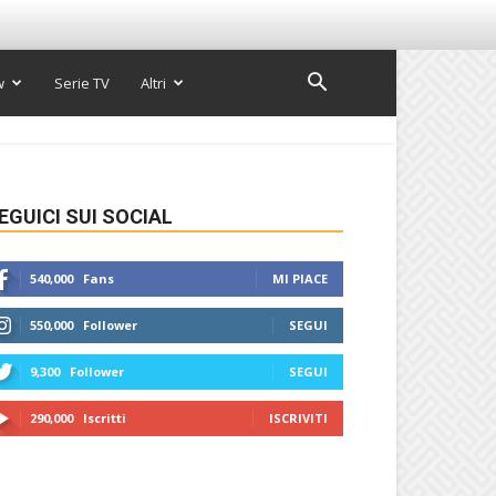
w
Serie TV
Altri
EGUICI SUI SOCIAL
540,000
Fans
MI PIACE
550,000
Follower
SEGUI
9,300
Follower
SEGUI
290,000
Iscritti
ISCRIVITI