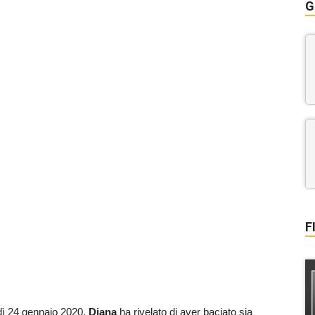
G
F
dì 24 gennaio 2020,
Diana
ha rivelato di aver baciato sia