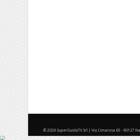
© 2026 SuperGuidaTV Srl | Via Cimarosa 65 - 80127 Nap