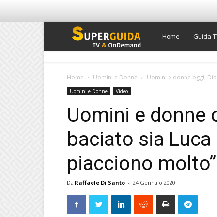
Super
Home
Guida T
Guida
Home
Uomini e Donne
Uomini e donne oggi, Dian
Uomini e Donne
Video
TV
Uomini e donne o
baciato sia Luca
piacciono molto” 
Da
Raffaele Di Santo
-
24 Gennaio 2020