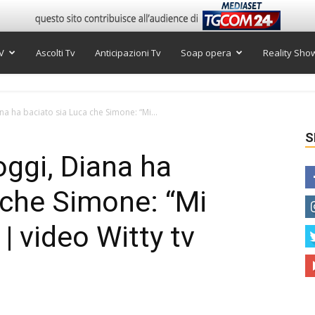
V
Ascolti Tv
Anticipazioni Tv
Soap opera
Reality Sho
a ha baciato sia Luca che Simone: “Mi...
S
ggi, Diana ha
 che Simone: “Mi
| video Witty tv