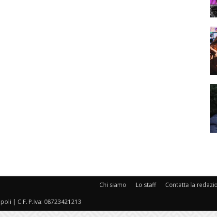
Chi siamo
Lo staff
Contatta la redazi
oli | C.F. P.Iva: 08723421213