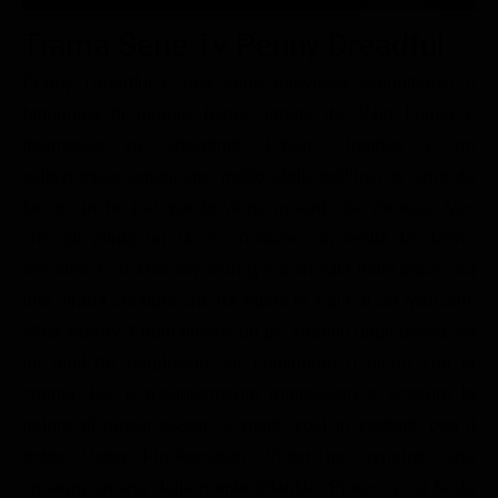
Le interviste in esclusiva
Tempesta D’amore
Temptation Island
Trama Serie Tv Penny Dreadful
Film da vedere
Il Paradiso delle signore
Ultima Fermata
Piattaforme streaming
Penny Dreadful è una serie televisiva statunitense e
Un Posto al Sole
britannica di genere horror, ideata da John Logan e
Talent show
Apple TV Plus
Segreti di Famiglia
trasmessa su Showtime. Ethan Chandler è un
Infotainment
Discovery Plus
The Family
esibizionista americano molto abile nell’uso di armi da
Game Show
Disney plus
fuoco, anche per questo viene assunto da Vanessa Ives
che gli affida un lavoro notturno. In realtà la donna
Uomini e Donne
NetFlix
assieme a Sir Malcolm Murray è coinvolta nella caccia ad
Gossip
Now TV
una strana creatura che ha rapito la figlia di Sir Malcolm,
Sport in tv
Paramount Plus
Mina Murray. Ethan rimane un po’ stranito dagli eventi, ed
Cartoni Anime e Manga
Prime Video
ha qualche perplessità se continuare o meno con la
coppia. Lui è maggiormente interessato a scoprire la
Vip e Personaggi Tv
RaiPlay
natura di questi esseri, si mette così in contatto con il
Musica
dottor Victor Frankenstein. Victor ha generato una
Oroscopo Paolo Fox
creatura umana dalla mente infantile, Proteo a cui fa da