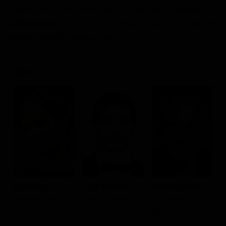
padre, ma che viene ucciso dal suo primogenito,
Classifiche
abbandonato da Victor alla nascita, conosce
Migliori film
prevalentemente rabbia e odio.
Migliori Serie TV
Cast
Eva Green
Josh Hartnett
Timothy Dalton
H
Vanessa Ives
Ethan Chandler
Sir Malcolm
Dr
Murray
F