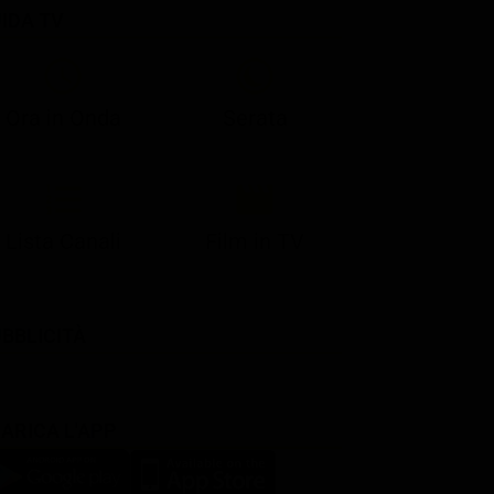
IDA TV
21:05
21:10
21:17
22:57
23:10
23:30
21:08
21:15
21:19
23:03
23:17
23:30
Ora in Onda
Serata
Lista Canali
Film in TV
BBLICITÀ
ARICA L'APP