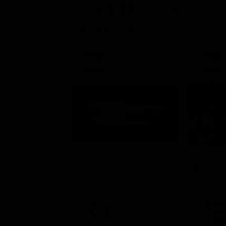
#447
22
STASERA IN TV
21:30
Stagione 
TIM Summer Hits
L'ispett
Musica
Serie 
21:33