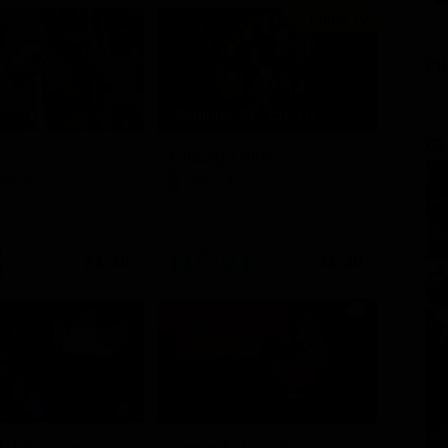
Prima TV
FI
Stagione 14 - Ep. 10
GL
Chicago Fire
Opera
Serie TV
21:40
21:30