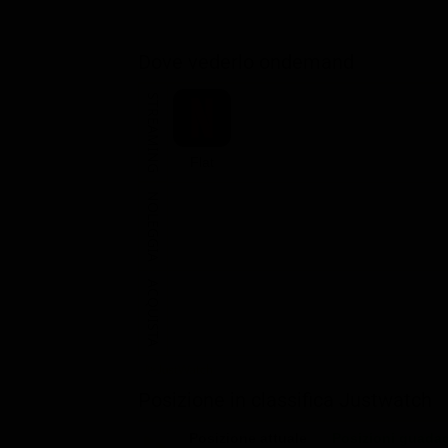
Dove vederlo ondemand
STREAMING
Flat
NOLEGGIA
ACQUISTA
Posizione in classifica Justwatch
Posizione attuale
Posizioni guada