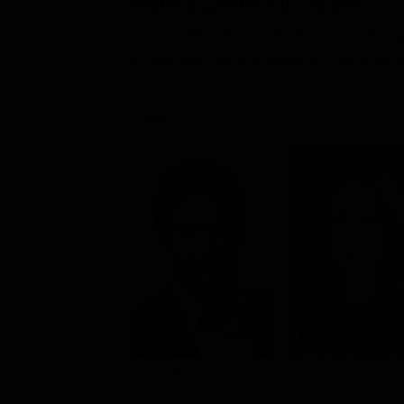
Trama Serie Tv Ozark
Classifiche
Un consulente finanziario trascina la famigl
Migliori film
riciclare 500 milioni di dollari in 5 anni per
Migliori Serie TV
Cast
Jason Bateman
Laura Linney
Marty Byrde
Wendy Byrde