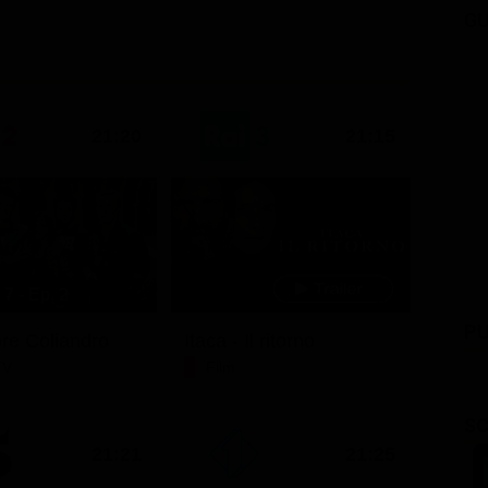
GU
21:20
21:15
7 - Ep. 2
PU
ore Coliandro
Itaca - Il ritorno
TV
Film
SC
21:21
21:25