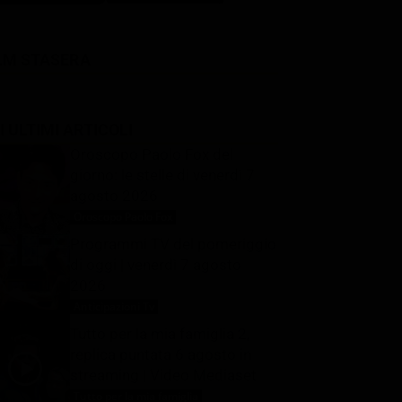
LM STASERA
I ULTIMI ARTICOLI
Oroscopo Paolo Fox del
giorno: le stelle di venerdì 7
agosto 2026
Oroscopo Paolo Fox
7 Agosto 2026
Programmi TV del pomeriggio
di oggi | venerdì 7 agosto
2026
Anticipazioni Tv
7 Agosto 2026
Tutto per la mia famiglia 2,
replica puntata 6 agosto in
streaming | Video Mediaset
Tutto per la mia famiglia
7 Agosto 2026