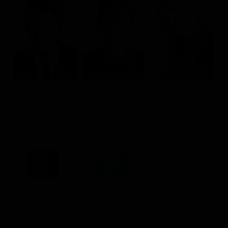
Classifiche
Migliori film
Migliori Serie TV
Al Pacino
Logan Lerman
Kate Mulvany
C
Meyer Offerman
Jonah Heidelbaum
Sister Harriet
M
Dove vederlo ondemand
STREAMING
Flat
Flat
Flat
NOLEGGIA