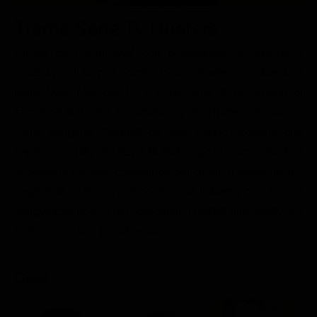
Le interviste in esclusiva
Tempesta D’amore
Temptation Island
Trama Serie Tv Hunters
Film da vedere
Il Paradiso delle signore
Ultima Fermata
Piattaforme streaming
Creata da David Weil con protagonista Al Pacino e
Un Posto al Sole
prodotta dal premio Oscar Jordan Peele, è ambientata
Talent show
Apple TV Plus
Segreti di Famiglia
nella New York del 1977 e racconta di un gruppo di
Infotainment
Discovery Plus
The Family
cacciatori di nazisti. 'I Cacciatori' ('The Hunters', appunto),
Game Show
Disney plus
come vengono chiamati da tutti, hanno scoperto che
centinaia di ufficiali nazisti di alto rango si nascondono tra
Uomini e Donne
NetFlix
le persone comuni, cospirando per creare il quarto Reich
Gossip
Now TV
negli Stati Uniti. L’eclettico team si imbarca così in una
Sport in tv
Paramount Plus
sanguinosa ricerca per assicurare i nazisti alla giustizia e
Cartoni Anime e Manga
Prime Video
ostacolare il loro piano genocida.
Vip e Personaggi Tv
RaiPlay
Cast
Musica
Oroscopo Paolo Fox