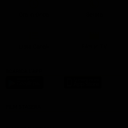
Ora in Onda
Serata
21:08
21:14
21:15
21:25
22:50
23:00
21:10
21:15
21:19
21:30
22:51
23:03
Lista Canali
Film in TV
SCARICA L'APP
FILM STASERA