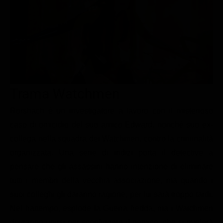
Le interviste in esclusiva
Tempesta D’amore
Temptation Island
Film da vedere
Il Paradiso delle signore
Ultima Fermata
Piattaforme streaming
Un Posto al Sole
Talent show
Apple TV Plus
Segreti di Famiglia
Infotainment
Discovery Plus
The Family
Game Show
Disney plus
Trama Watchmen
Uomini e Donne
NetFlix
Rorshach è un investigatore a lavoro con il misterioso
caso di omicidio del suo amico Edward, nonchè suo ex-
Gossip
Now TV
collega nella squadra dei Watchmen, contro la criminalità
Sport in tv
Paramount Plus
organizzata. Una serie di indizi porta il detective a
Cartoni Anime e Manga
Prime Video
pensare che gli assassini hanno intenzione di eliminare
Vip e Personaggi Tv
RaiPlay
tutti i membri della vecchia associazione, ma quando i
suoi colleghi gli daranno ragione, per lui sarà troppo tardi.
Musica
Nel frattempo, esplode la Guerra fredda, ma i Watchmen
Oroscopo Paolo Fox
dovranno unirsi per sconfiggere il nemico, che si rivelerà