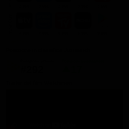
3.99€
3.99€
3.99€
3.99€
3.99€
ACQUISTA
4.99€
4.99€
9.99€
5.99€
9.99€
Posizione in classifica Justwatch
Posizione attuale
Posizioni guadagnate
#292
17
Trailer del film Watchmen