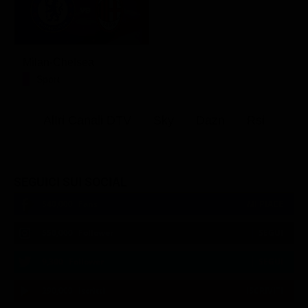
Milan-Chelsea
Sport
Altri Canali DTV
Sky
Dazn
Rsi
SEGUICI SUI SOCIAL
540,000
Fans
MI PIACE
550,000
Follower
SEGUI
9,300
Follower
SEGUI
290,000
Iscritti
ISCRIVITI