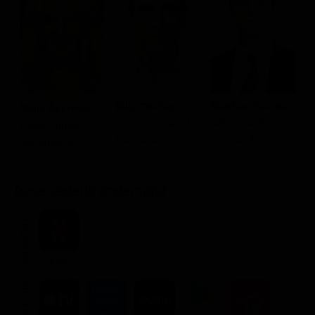
Billy Crudup
Matthew Goode
J
Malin Åkerman
Jon Osterman / Dr.
Adrian Veidt /
H
Laurie Jupiter /
Manhattan
Ozymandias
W
Silk Spectre II
R
Dove vederlo ondemand
STREAMING
Flat
NOLEGGIA