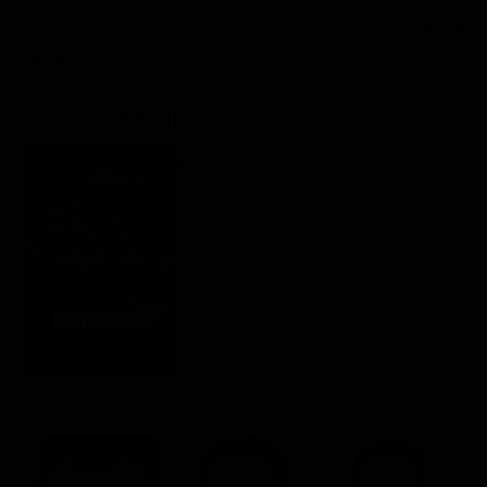
Classifiche
essere colui che avrebbe dovuto preservare la vita di tutti
gli umani.
Migliori film
Migliori Serie TV
Scheda del film
Regia: Zack Snyder
US 2009
Azione / Mistero / Fantascienza
Rating:
Cast