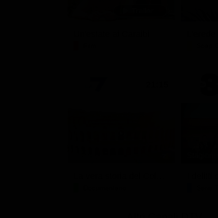
Un'estate ai Caraibi
L'erede
Film
Soap 
21:15
Stagione 
La vera storia del Colosseo: ascesa e caduta
I delitt
Documentario
Serie 
Altri Canali DTV