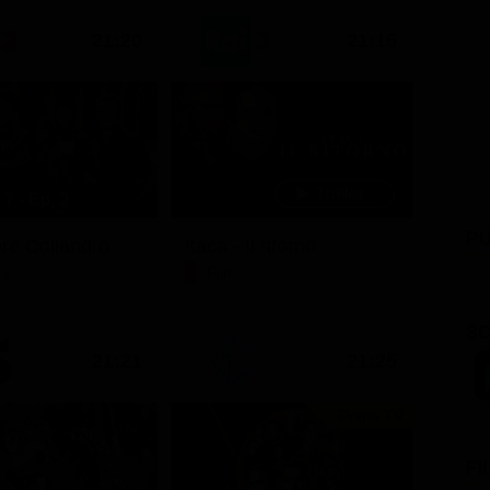
21:20
21:15
7 - Ep. 2
PU
ore Coliandro
Itaca - Il ritorno
TV
Film
SC
21:21
21:25
Prima TV
FI