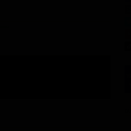
gnate
GU