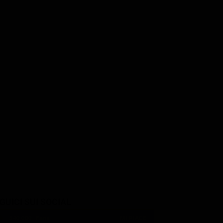
osey
Frank Langella
Sam Huntington
lski
Perry White
Jimmy Olsen
GUICI SUI SOCIAL
540,000
Fans
MI PIACE