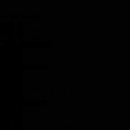
I ULTIMI ARTICOLI
TIM Summer Hits 2026 Remix
stasera in tv su Rai1: scaletta
e cantanti del 7 agosto
Anticipazioni Tv
7 Agosto 2026
Passenger, un horror on the
road – La recensione
Film da vedere
7 Agosto 2026
La Promessa, anticipazioni
settimanali dall’8 al 14 agosto:
Ricardo lascia la tenuta, torna
Pia
La Promessa
7 Agosto 2026
La Ruota della Fortuna
festeggia i 70 anni di Gerry
Scotti con una puntata