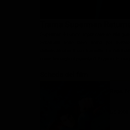
Classifiche
Migliori film
Trama Superman Return
Migliori Serie TV
Superman è l'unico sopravvissuto alla guer
Smallville sotto falso nome per evitare
definitivamente il suo mantello. La criminal
come bersaglio il pianeta di Krypton. E' ora 
Scheda del film
Regia: Br
US 2006