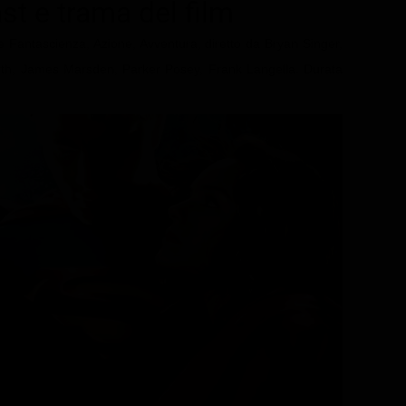
ast e trama del film
e Fantascienza, Azione, Avventura, diretto da Bryan Singer,
th, James Marsden, Parker Posey, Frank Langella. Durata