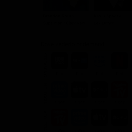
Brandon Routh
Kevin Spacey
Superman / Clark Kent
Lex Luthor
Dove vederlo ondemand
STREAMING
Flat
Flat
Flat
Flat
NOLEGGIA
3.99€
3.99€
3.99€
3.99€
ACQUISTA
7.99€
7.99€
7.99€
8.99€