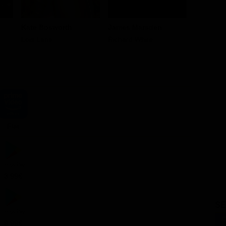
Kate Bosworth
James Marsden
Parker P
Lois Lane
Richard White
Kitty Kowa
Flat
3.99€
SE
9.99€