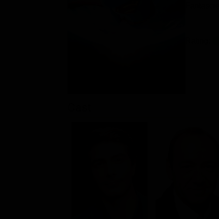
Fantascie
Rating:
Cast