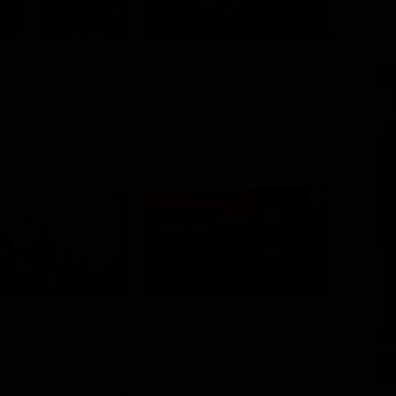
Stagione 14 - Ep. 10
GL
Chicago Fire
Opera
Serie TV
21:40
21:30
1 - Ep. 1
i del BarLume
Comedy Match
TV
Show
Sky
Dazn
Rsi