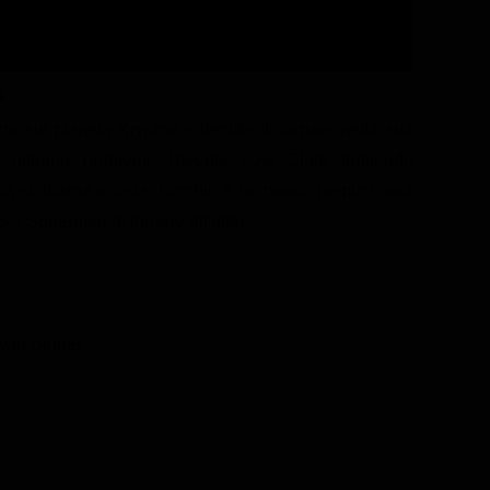
s
ra sul pianeta Krypton e decide di tornare nella sua
 ulteriori problemi. Diventa così Clark togliendo
ità si allarga a vista d'occhio e un nuovo nemico avrà
per Superman di tornare all'attacco.
yan Singer