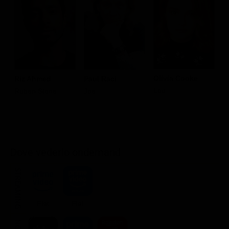
Olivia Cooke
Riz Ahmed
Paul Raci
L
Lou
Ruben Stone
Joe
D
Dove vederlo ondemand
STREAMING
Flat
Flat