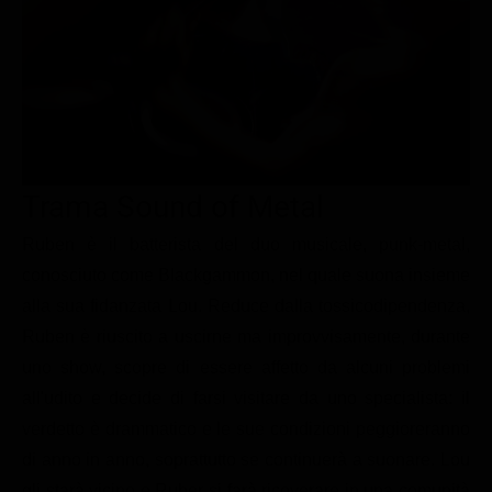
Le interviste in esclusiva
Tempesta D’amore
Temptation Island
Film da vedere
Il Paradiso delle signore
Ultima Fermata
Piattaforme streaming
Un Posto al Sole
Talent show
Apple TV Plus
Segreti di Famiglia
Infotainment
Discovery Plus
The Family
Game Show
Disney plus
Trama Sound of Metal
Uomini e Donne
NetFlix
Ruben è il batterista del duo musicale, punk-metal,
conosciuto come Blackgammon, nel quale suona insieme
Gossip
Now TV
alla sua fidanzata Lou. Reduce dalla tossicodipendenza,
Sport in tv
Paramount Plus
Ruben è riuscito a uscirne ma improvvisamente, durante
Cartoni Anime e Manga
Prime Video
uno show, scopre di essere affetto da alcuni problemi
Vip e Personaggi Tv
RaiPlay
all'udito e decide di farsi visitare da uno specialista: il
verdetto è drammatico e le sue condizioni peggioreranno
Musica
di anno in anno, soprattutto se continuerà a suonare. Lou
Oroscopo Paolo Fox
gli starà vicino e Ruber si farà ricoverare in una comunità