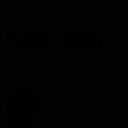
Lista Canali
Film in TV
SCARICA L'APP
FILM STASERA
GLI ULTIMI ARTICOLI
Programmi TV del pomeriggio di oggi | sabato 8
agosto 2026
Anticipazioni Tv
8 Agosto 2026
Tutto per la mia famiglia 2, replica puntata 8