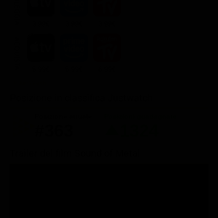
NOLEGGIA
3.99€
3.99€
3.99€
ACQUISTA
5.99€
5.99€
6.99€
Posizione in classifica Justwatch
Posizione attuale
Posizioni guadagnate
#363
1324
Trailer del film Sound of Metal