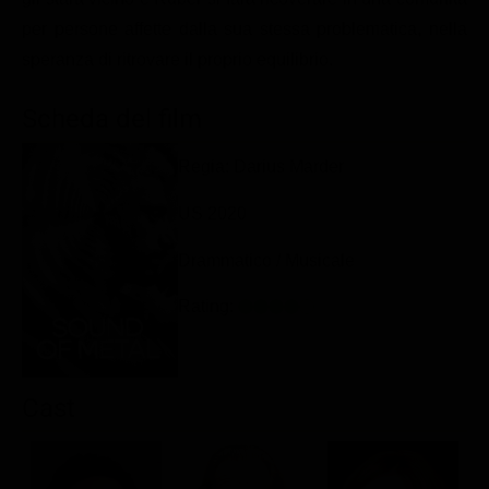
Classifiche
per persone affette dalla sua stessa problematica, nella
speranza di ritrovare il proprio equilibrio.
Migliori film
Migliori Serie TV
Scheda del film
Regia: Darius Marder
US 2020
Drammatico / Musicale
Rating:
Cast