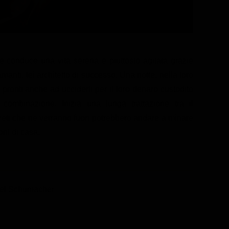
conduce una vita serena e piuttosto agitata grazie
amanti, lei architetto di successo. Una notte, nella loro
, pronti anche ad ucciderli per il loro denaro custodito
combinazione. Inizia una lunga trattazione tra il
egreti che ne verranno fuori potrebbero andare a minare
oni di casa.
oel Schumacher