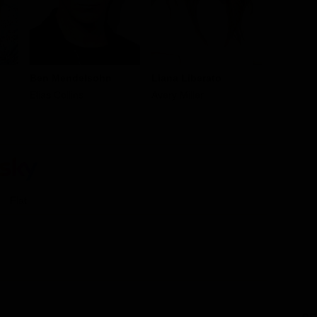
Ben Mendelsohn
Liana Liberato
Cam Gig
Elias Collins
Avery Miller
Jonah Col
Flat