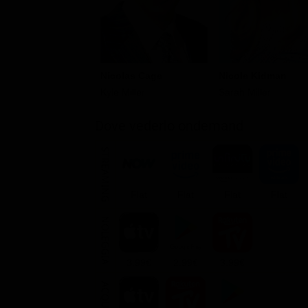
Nicolas Cage
Nicole Kidman
Kyle Miller
Sarah Miller
Dove vederlo ondemand
STREAMING
Flat
Flat
Flat
Flat
NOLEGGIA
3.99€
2.99€
3.99€
ACQUISTA