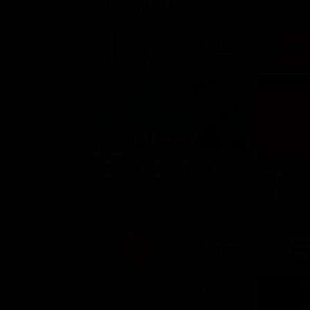
STASERA IN TV
21:30
Sogno e Son Desto
Amore c
Musica
Film
21:33