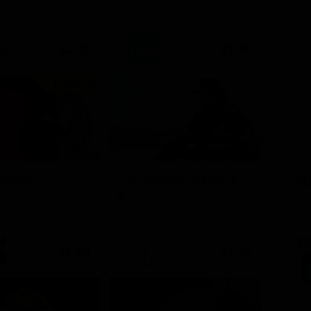
21:20
21:30
Prima TV
rudele
Per qualche dollaro in più
PU
Film
SC
21:20
21:25