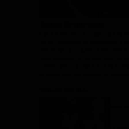
Classifiche
Migliori film
Trama Sequestrati
Migliori Serie TV
Kyle e Sarah sono una coppia sposata che 
alle loro professioni: lui commerciante di di
villa, irrompe una squadra di labri criminali
nella cassaforte di cui solo Kyle sa la 
commerciante e i banditi, ma i ricatti e i s
la stabilità della vita coniugale dei due padr
Scheda del film
Regia: J
US 2011