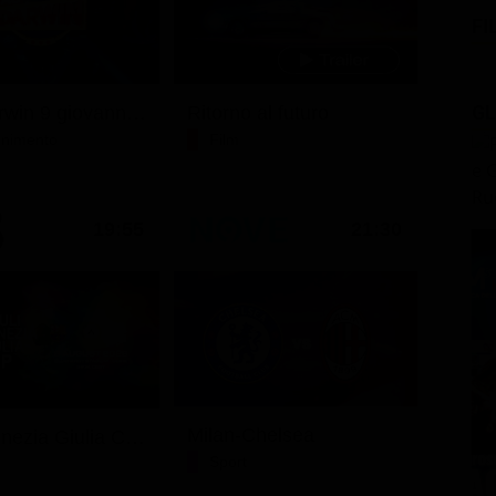
FI
GL
Ciao darwin 9 giovanni.8.7.
Ritorno al futuro
tenimento
Film
19:55
21:30
Milan-Chelsea
Friuli Venezia Giulia Cup (Diretta)
Sport