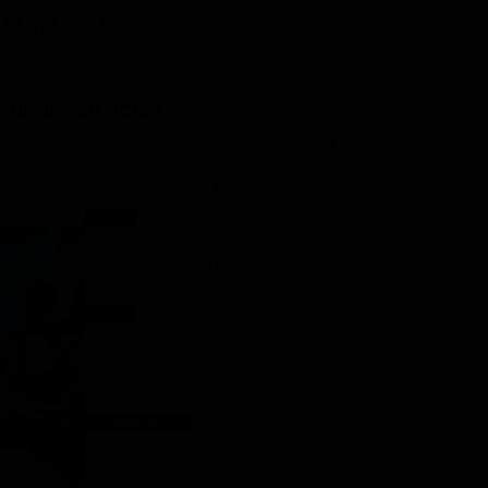
LM STASERA
I ULTIMI ARTICOLI
Gerry Scotti compie 70 anni, la
sorpresa di Pier Silvio
Berlusconi a La Ruota della
Fortuna: “Sei un mito, ti voglio
Notizie
8 Agosto 2026
Ascolti tv 7 agosto 2026: TIM
bene”
Summer Hits (14.5%), L’Erede
(14.1%), L’Eredità Summer, La
Ruota della Fortuna | Dati
Ascolti
8 Agosto 2026
Auditel
Programmi TV del pomeriggio
di oggi | sabato 8 agosto
2026
Anticipazioni Tv
8 Agosto 2026
Oroscopo Paolo Fox di oggi: le
previsioni di sabato 8 agosto