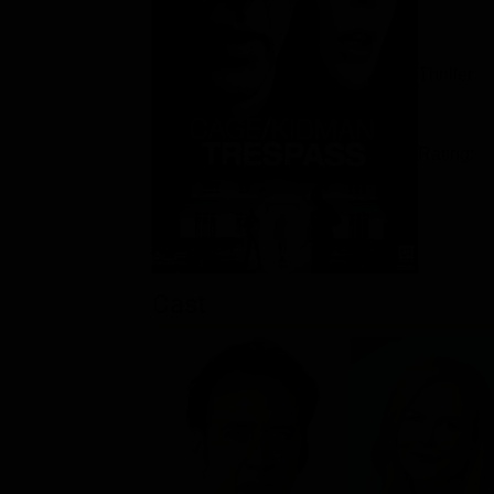
Thriller
Rating:
Cast