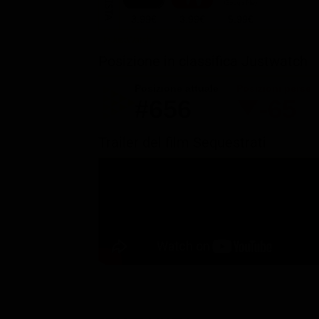
3.99€
3.99€
5.99€
Posizione in classifica Justwatch
Posizione attuale
Posizioni perse
#656
-65
Trailer del film Sequestrati