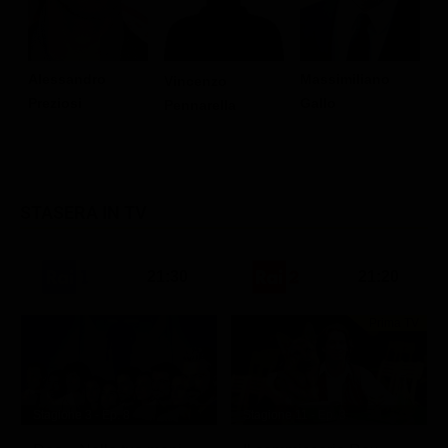
Massimiliano
Alessandro
Vincenzo
E
Gallo
Preziosi
Pennarella
S
STASERA IN TV
21:30
21:20
Prima TV
Stagione 3 - Ep. 8
Stagione 11 - Ep. 3