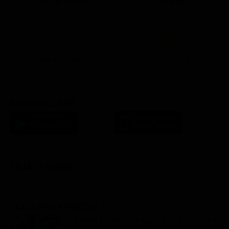
Ora in Onda
Serata
21:05
21:13
22:50
22:56
23:28
21:07
21:15
22:50
23:04
23:41
Lista Canali
Film in TV
SCARICA L'APP
FILM STASERA
GLI ULTIMI ARTICOLI
Programmi TV del pomeriggio di oggi | giovedì 6