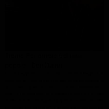
Le interviste in esclusiva
Tempesta D’amore
Temptation Island
Film da vedere
Il Paradiso delle signore
Ultima Fermata
Piattaforme streaming
Un Posto al Sole
Talent show
Apple TV Plus
Segreti di Famiglia
Infotainment
Discovery Plus
The Family
Game Show
Disney plus
Uomini e Donne
NetFlix
Trama Per amore del mio
Gossip
Now TV
popolo - Don Diana
Sport in tv
Paramount Plus
Don Giuseppe Diana, conosciuto come Don Peppe, è un
Cartoni Anime e Manga
Prime Video
sacerdote di Casal di Principe, una comunità segnata da
una violenta guerra tra clan camorristici. Determinato a
Vip e Personaggi Tv
RaiPlay
sottrarre i ragazzi locali alla criminalità, sceglie di opporsi
Musica
al silenzio e di coinvolgere la popolazione nella vita della
Oroscopo Paolo Fox
parrocchia, cercando di offrire un'alternativa alla violenza.