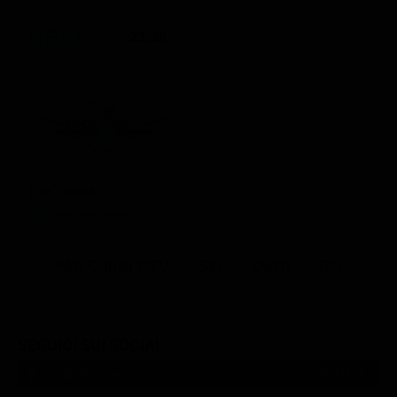
21:30
La Corrida
Intrattenimento
Altri Canali DTV
Sky
Dazn
Rsi
SEGUICI SUI SOCIAL
540,000
Fans
MI PIACE