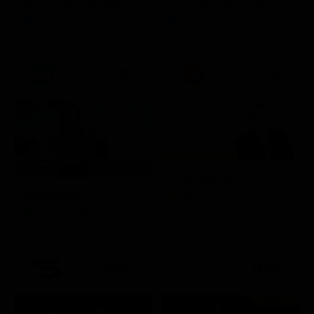
Doc – Nelle tue mani
Il commissario Rex
Serie TV
Serie TV
21:15
21:33
Zona bianca
Kilimangiaro
Attualità
Documentario
21:20
21:25
Prima TV