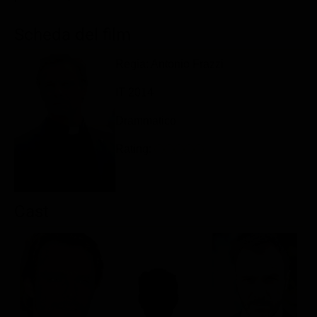
Classifiche
Scheda del film
Migliori film
Regia: Antonio Frazzi
Migliori Serie TV
IT 2014
Drammatico
Rating:
Cast