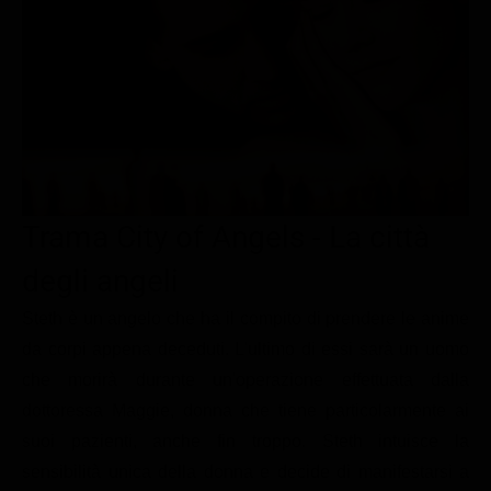
Le interviste in esclusiva
Tempesta D’amore
Temptation Island
Film da vedere
Il Paradiso delle signore
Ultima Fermata
Piattaforme streaming
Un Posto al Sole
Talent show
Apple TV Plus
Segreti di Famiglia
Infotainment
Discovery Plus
The Family
Game Show
Disney plus
Trama City of Angels - La città
Uomini e Donne
NetFlix
degli angeli
Gossip
Now TV
Sport in tv
Paramount Plus
Steth è un angelo che ha il compito di prendere le anime
da corpi appena deceduti. L'ultimo di essi sarà un uomo
Cartoni Anime e Manga
Prime Video
che morirà durante un'operazione effettuata dalla
Vip e Personaggi Tv
RaiPlay
dottoressa Maggie, donna che tiene particolarmente ai
Musica
suoi pazienti, anche fin troppo. Steth intuisce la
sensibilità unica della donna e decide di manifestarsi a
Oroscopo Paolo Fox