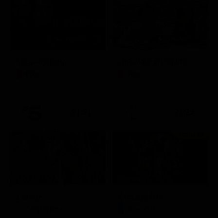
Itaca - Il ritorno
Un'estate ai Caraibi
Film
Film
21:21
21:25
Prima TV
Stagione 14 - Ep. 10
L'erede
Chicago Fire
Soap Opera
Serie TV