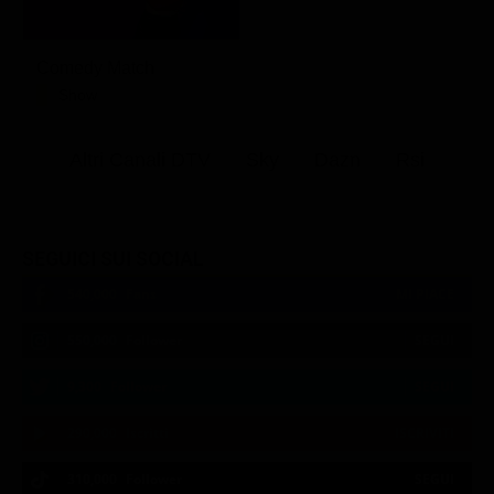
Comedy Match
Show
Altri Canali DTV
Sky
Dazn
Rsi
SEGUICI SUI SOCIAL
540,000
Fans
MI PIACE
550,000
Follower
SEGUI
9,300
Follower
SEGUI
290,000
Iscritti
ISCRIVITI
310,000
Follower
SEGUI