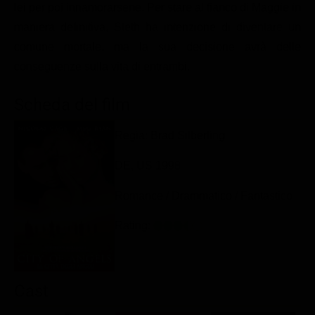
lei per poi innamorarsene. Per stare al fianco di Maggie in
Classifiche
maniera definitiva, Steth ha intenzione di diventare un
Migliori film
comune mortale, ma la sua decisione avrà delle
Migliori Serie TV
conseguenze sulla vita di entrambi.
Scheda del film
Regia: Brad Silberling
DE, US 1998
Romance / Drammatico / Fantastico
Rating:
Cast