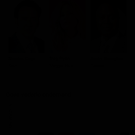
Meg Ryan
Nicolas Cage
Andre Braugher
D
Maggie Rice
Seth
Cassiel
N
M
Dove vederlo ondemand
STREAMING