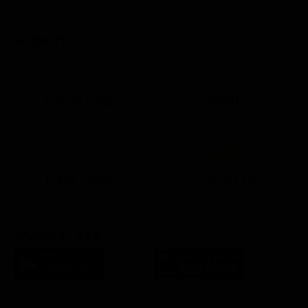
GUIDA TV
Ora in Onda
Serata
21:05
21:13
22:50
22:56
23:28
21:07
21:15
22:50
23:04
23:41
Lista Canali
Film in TV
SCARICA L'APP