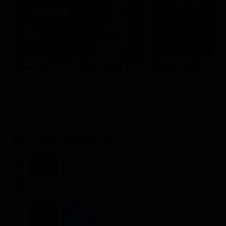
Umberto Orsini
Franco Nero
Mario Adorf
V
Amerigo Dumini
Giacomo Matteotti
Benito Mussolini
M
Dove vederlo ondemand
STREAMING
Flat
NOLEGGIA