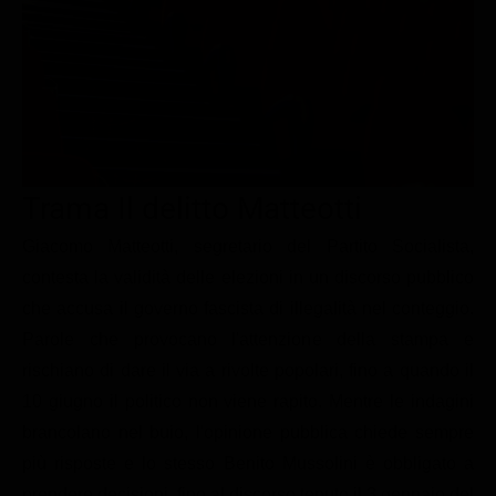
Le interviste in esclusiva
Tempesta D’amore
Temptation Island
Film da vedere
Il Paradiso delle signore
Ultima Fermata
Piattaforme streaming
Un Posto al Sole
Talent show
Apple TV Plus
Segreti di Famiglia
Infotainment
Discovery Plus
The Family
Game Show
Disney plus
Trama Il delitto Matteotti
Uomini e Donne
NetFlix
Giacomo Matteotti, segretario del Partito Socialista,
contesta la validità delle elezioni in un discorso pubblico
Gossip
Now TV
che accusa il governo fascista di illegalità nel conteggio.
Sport in tv
Paramount Plus
Parole che provocano l'attenzione della stampa e
Cartoni Anime e Manga
Prime Video
rischiano di dare il via a rivolte popolari, fino a quando il
Vip e Personaggi Tv
RaiPlay
10 giugno il politico non viene rapito. Mentre le indagini
brancolano nel buio, l'opinione pubblica chiede sempre
Musica
più risposte e lo stesso Benito Mussolini è obbligato a
Oroscopo Paolo Fox
prendere decisioni, fino al discorso tenuto il 3 gennaio del