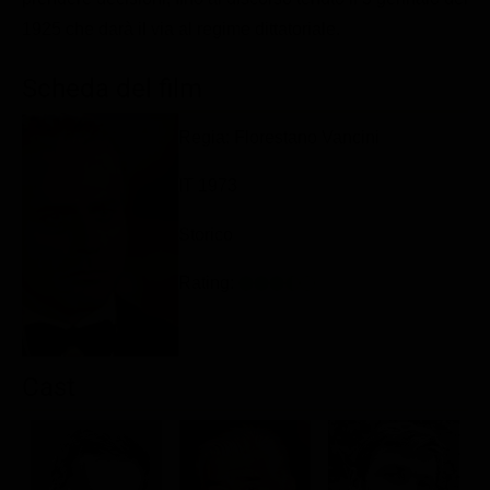
Classifiche
1925 che darà il via al regime dittatoriale.
Migliori film
Scheda del film
Migliori Serie TV
Regia: Florestano Vancini
IT 1973
Storico
Rating:
Cast