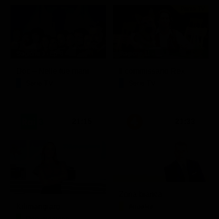
Prima TV
Stagione 3 - Ep. 8
Stagione 11 - Ep. 3
Doc – Nelle tue mani
Il commissario Rex
Serie TV
Serie TV
21:15
21:33
Zona bianca
Kilimangiaro
Attualità
Documentario