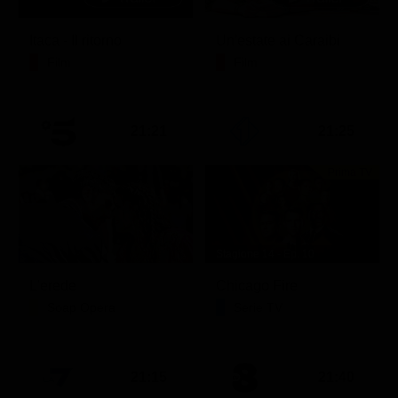
Itaca - Il ritorno
Un'estate ai Caraibi
Film
Film
21:21
21:25
Prima TV
Stagione 14 - Ep. 10
L'erede
Chicago Fire
Soap Opera
Serie TV
21:15
21:40