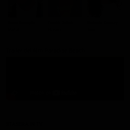
Sami Bouajila
Tewfik Jallab
Mélanie Doutey
H
Mehdi
Hicham
Julia
F
Trailer del film Paradise Beach
STASERA IN TV