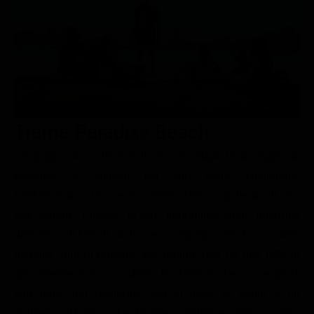
Le interviste in esclusiva
Tempesta D’amore
Temptation Island
Film da vedere
Il Paradiso delle signore
Ultima Fermata
Piattaforme streaming
Un Posto al Sole
Talent show
Apple TV Plus
Segreti di Famiglia
Infotainment
Discovery Plus
The Family
Game Show
Disney plus
Trama Paradise Beach
Uomini e Donne
NetFlix
Un gruppo di ex criminali ha trovato rifugio in un angolo di
paradiso a Phuket, nel sud della Thailandia,
Gossip
Now TV
trasformandosi in onesti commercianti e godendo di una
Sport in tv
Paramount Plus
vita serena. Tuttavia, la loro tranquillità viene interrotta
Cartoni Anime e Manga
Prime Video
dall’arrivo di Mehdi, un loro ex compagno che ha scontato
Vip e Personaggi Tv
RaiPlay
quindici anni di prigione per rapina, non ha mai fatto la
spia mentre si trovava dietro le sbarre e che ora esige la
Musica
sua parte del malloppo. Ma si trova di fronte a un
Oroscopo Paolo Fox
problema: il bottino che desidera spartire è ormai svanito.