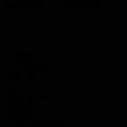
FILM STASERA
GLI ULTIMI ARTICOLI
Beautiful streaming, replica puntata 7 agosto
2026 | Video Mediaset
Beautiful
7 Agosto 2026
Lo straniero, un convincente adattamento del
romanzo – Recensione
Apple TV Plus
7 Agosto 2026
TIM Summer Hits 2026 Remix stasera in tv su
Rai1: scaletta e cantanti del 7 agosto
Anticipazioni Tv
7 Agosto 2026