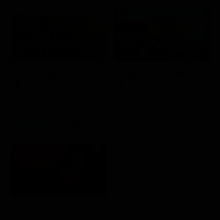
Stagione 1 - Ep. 1
La vera storia del Colosseo: ascesa e caduta
I delitti del BarLume
Documentario
Serie TV
21:30
Comedy Match