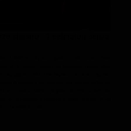
 sinistro - 2 calciatori senza
lore, si trasferisce in una squadra americana ma viene
lie di un arbitro. Tornato nel Belpaese, chiede aiuto
ene ingaggiato dalla Marchigiana, un team appena
zione di vincere il campionato. Ma Andrea anche qui
are la vedova Mirtilla, proprietaria della società che
to in campionato e pessimo e porta all'arrivo di un
o a invertire la rotta.