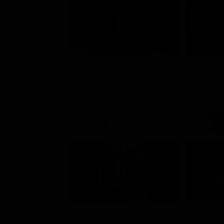
Stagione
Noos L'avventura della conoscenza
Elsbeth
Documentario
Serie 
21:33
Raccont
Il padrino