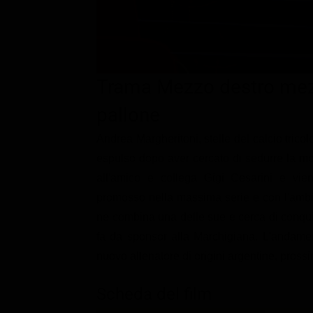
Classifiche
Migliori film
Migliori Serie TV
Trama Mezzo destro mezzo
pallone
Andrea Margheritoni, stelle del calcio trico
espulso dopo aver cercato di sedurre la mog
all'amico e collega Gigi Cesarini e vi
promosso nella massima serie e con l'ambi
ne combina una delle sue e cerca di conquist
fa da sponsor alla Marchigiana. L'andamen
nuovo allenatore di origini argentine, prossim
Scheda del film