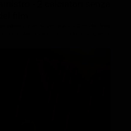
nistro - 2 calciatori senza
del film
nza pallone
è un film del 1985 di genere Commedia, diretto
ammarchi, Milena Vukotić, Leo Gullotta, Silvio Spaccesi,