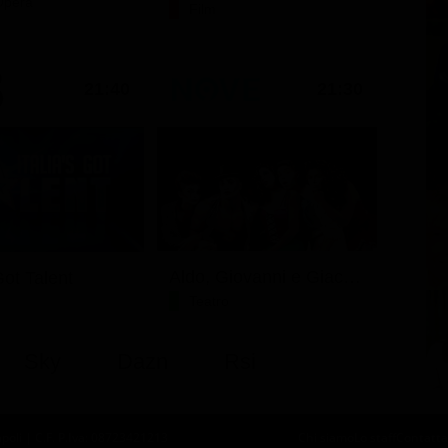
Opera
Film
21:40
21:30
Aldo, Giovanni e Giacomo - Anplagghed
 Got Talent
Teatro
Sky
Dazn
Rsi
oli | C.F. P.Iva: 08723421213
Chi siamo
Lo staff
Contatta