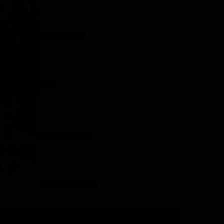
Forbidden fruit, anticipazioni
turche: Ender e Şahika
mettono Hasan Alì nei guai?
Forbidden fruit
9 Agosto 2026
Racconto di una notte, trama e
anticipazioni puntate serali 9
agosto
Soap
9 Agosto 2026
Oroscopo Branko: le previsioni
segno per segno per la
settimana dal 9 al 15 agosto
2026
Oroscopo Branko
9 Agosto 2026
Tempesta d’amore,
anticipazioni settimanali dal
10 al 14 agosto 2026: Henry
viene rapito
Tempesta D'amore
9 Agosto 2026
 la redazione
Privacy
Disclaimer
Preferenze pubblicitarie