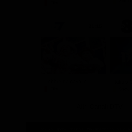
Soap 
Film
21:15
Febbre da cavallo
Italia's
Film
Show
Altri Canali DTV
© 2025 SuperGuidaTV Srl | Via Cimarosa 65 - 80127 Nap