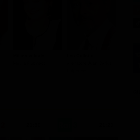
Milena Vukotić
Leo Gullotta
Silvio S
Mirtilla Rubinacci
allenatore Juan Carlos
president
Fulgencio
GU
21:50
21:20