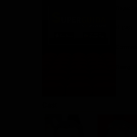
Regia: Se
IT 1985
Commedi
Rating:
Cast