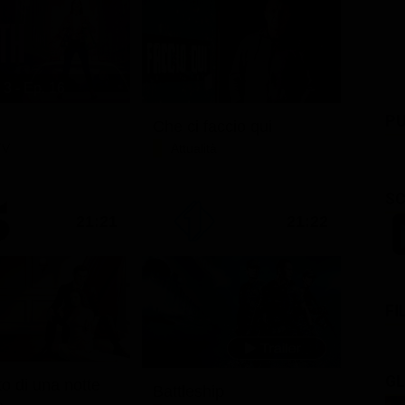
 3 - Ep. 16
PU
Che ci faccio qui
TV
Attualità
SC
21:21
21:22
FI
GL
o di una notte
Battleship