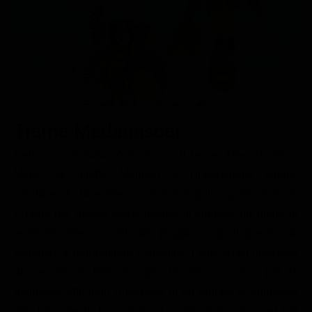
Le interviste in esclusiva
Tempesta D’amore
Temptation Island
Film da vedere
Il Paradiso delle signore
Ultima Fermata
Piattaforme streaming
Un Posto al Sole
Talent show
Apple TV Plus
Segreti di Famiglia
Infotainment
Discovery Plus
The Family
Game Show
Disney plus
Trama Madagascar
Uomini e Donne
NetFlix
Nello zoo di New York vivono il leone Alex, la zebra
Marty, la giraffa Melman e l'ippopotamo Gloria,
Gossip
Now TV
conducendo un'esistenza tanto tranquilla quanto noiosa.
Sport in tv
Paramount Plus
Proprio per questo Marty decide di sfruttare un piano di
Cartoni Anime e Manga
Prime Video
evasione messo in atto dai pinguini, i quali sperano di
Vip e Personaggi Tv
RaiPlay
scappare e raggiungere l'Antartide. I suoi amici decidono
di cercarlo e finiscono per trovarsi a zonzo per la
Musica
metropoli, attirando l'interesse di un gruppo di animalisti
Oroscopo Paolo Fox
che lotta per la loro causa. I quattro finiscono così per