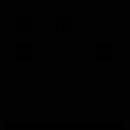
STREAMING
Flat
Flat
Flat
NOLEGGIA
2.99€
3.99€
3.99€
3.99€
3.99€
ACQUISTA
7.99€
7.99€
7.99€
7.99€
7.99€
Posizione in classifica Justwatch
Posizione attuale
Posizioni perse
#1624
-10
Trailer del film Madagascar