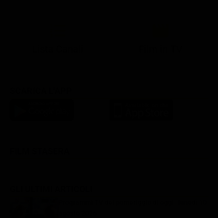
21:05
21:13
21:20
22:55
23:15
23:59
21:10
21:15
21:20
23:02
23:30
00:25
Lista Canali
Film in TV
SCARICA L'APP
FILM STASERA
GLI ULTIMI ARTICOLI
Programmi TV del pomeriggio di oggi | lunedì 10
agosto 2026