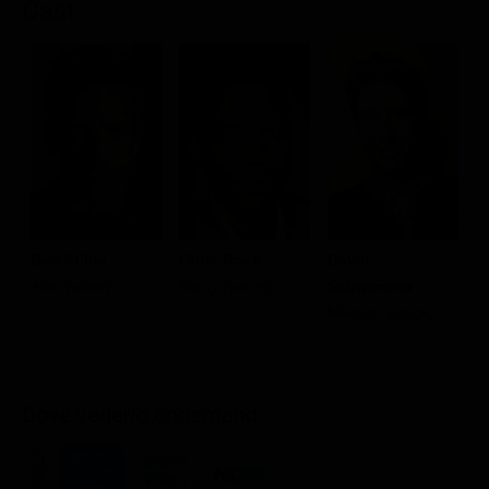
Cast
Ben Stiller
Chris Rock
David
J
Alex (voice)
Marty (voice)
Schwimmer
S
Melman (voice)
G
Dove vederlo ondemand