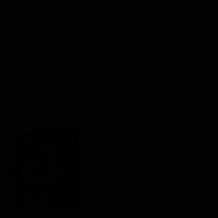
Classifiche
ritrovarsi in viaggio su una nave con destinazione l'Africa,
ma un sabotaggio provoca un incidente e gli sballottati
Migliori film
protagonisti finiscono per ritrovarsi in Madagascar,
Migliori Serie TV
dovendo adattarsi a una vita ben diversa da quella in
cattività.
Scheda del film
Regia: Eric Darnell
US 2005
Famiglia / Animazione / Avventura
Rating: