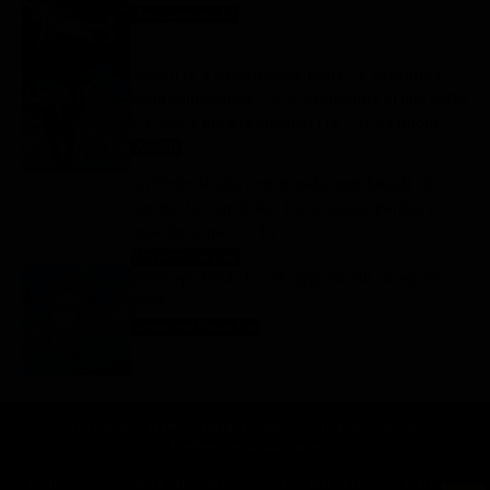
Anticipazioni Tv
10 Agosto 2026
Ascolti tv, 9 agosto 2026: Noos – L’avventura
della conoscenza (12.9%), Racconto di una notte
(16.3%), L’Eredità Summer (16.7%), La Ruota
della Fortuna (29.1%) | Dati Auditel
Ascolti
10 Agosto 2026
Un Posto al sole non in onda oggi, lunedì 10
agosto, la soap di Rai Tre sospesa: perché e
quando tornerà in TV?
Un Posto al Sole
10 Agosto 2026
Oroscopo Paolo Fox di oggi: lunedì 10 agosto
2026
Oroscopo Paolo Fox
10 Agosto 2026
Chi siamo
Lo staff
Contatta la redazione
Privacy
Disclaimer
Preferenze pubblicitarie
© 2025 SuperGuidaTV Srl | Via Cimarosa 65 - 80127 Napoli | C.F. P.Iva: