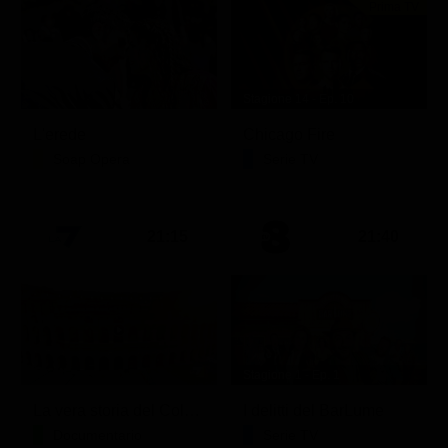
Prima TV
Stagione 14 - Ep. 10
L'erede
Chicago Fire
Soap Opera
Serie TV
21:15
21:40
Stagione 1 - Ep. 1
La vera storia del Colosseo: ascesa e caduta
I delitti del BarLume
Documentario
Serie TV