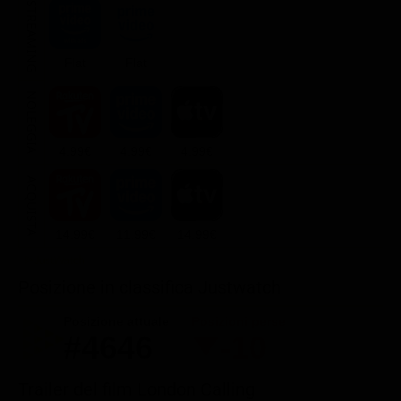
STREAMING
Flat
Flat
NOLEGGIA
4.99€
4.99€
4.99€
ACQUISTA
14.99€
11.99€
14.99€
Posizione in classifica Justwatch
Posizione attuale
Posizioni perse
#4646
-10
Trailer del film London Calling