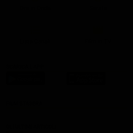
Ora in Onda
Serata
21:05
21:10
21:17
22:57
23:10
23:30
21:08
21:15
21:19
23:03
23:17
23:30
Lista Canali
Film in TV
SCARICA L'APP
FILM STASERA
GLI ULTIMI ARTICOLI