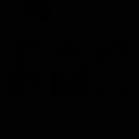
Rating:
Classifiche
Migliori film
Cast
Migliori Serie TV
Aidan Gillen
Jeremy Ray
R
Josh Duhamel
Freddy Darby
Taylor
B
Tommy Ward
Julian Darby
Dove vederlo ondemand