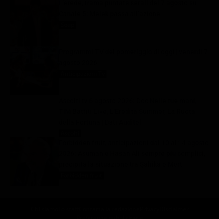
L’erede, trama puntate serali del 7 agosto su
Canale 5: Melek passa all’azione
Soap
7 Agosto 2026
Programmi TV del pomeriggio di oggi | venerdì 7
agosto 2026
Anticipazioni Tv
7 Agosto 2026
Ascolti tv 6 agosto 2026: Doc Nelle tue mani,
TIM Battiti Live, L’Eredità Summer, La Ruota
della Fortuna | Dati Auditel
Ascolti
7 Agosto 2026
Forbidden fruit, anticipazioni dal 10 al 14 agosto
2026: Asuman e Hasan Ali sempre più complici,
precipita la situazione tra Şahika e Mert
Forbidden fruit
7 Agosto 2026
Chi siamo
Lo staff
Contatta la redazione
Privacy
Disclaimer
Preferenze pubblicitarie