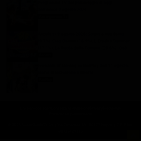
Programmi TV del pomeriggio di oggi |
domenica 9 agosto 2026
Anticipazioni Tv
9 Agosto 2026
Ascolti tv 8 agosto 2026: Sogno e son desto
(9.7%), Ciao Darwin (16.9%), L’Eredità Summer
(17.1%), La Ruota della Fortuna (28.6%) | Dati
Auditel
Ascolti
9 Agosto 2026
Freedom of Moving su RaiPlay dall’11 agosto:
storie di inclusione e libertà
RaiPlay
9 Agosto 2026
Chi siamo
Lo staff
Contatta la redazione
Privacy
Disclaimer
Preferenze pubblicitarie
© 2025 SuperGuidaTV Srl | Via Cimarosa 65 - 80127 Napoli | C.F. P.Iva:
08723421213