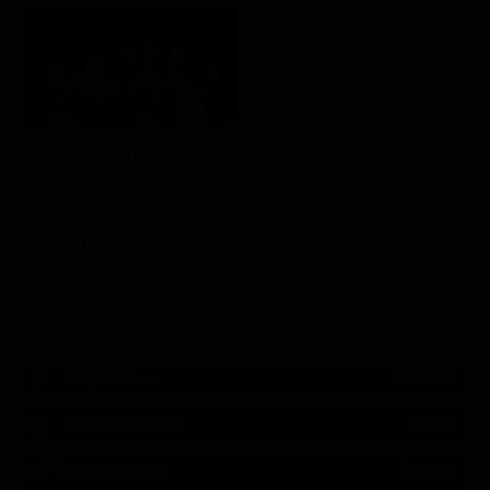
Aldo, Giovanni e Giacomo - Anplagghed
Teatro
Altri Canali DTV
Sky
Dazn
Rsi
SEGUICI SUI SOCIAL
540,000
Fans
MI PIACE
550,000
Follower
SEGUI
9,300
Follower
SEGUI