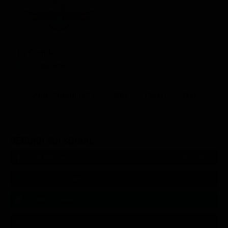
La Corrida
Intrattenimento
Altri Canali DTV
Sky
Dazn
Rsi
SEGUICI SUI SOCIAL
540,000
Fans
MI PIACE
550,000
Follower
SEGUI
9,300
Follower
SEGUI
290,000
Iscritti
ISCRIVITI