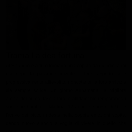
Le interviste in esclusiva
Tempesta D’amore
Temptation Island
Film da vedere
Il Paradiso delle signore
Ultima Fermata
Piattaforme streaming
Un Posto al Sole
Talent show
Apple TV Plus
Segreti di Famiglia
Infotainment
Discovery Plus
The Family
Game Show
Disney plus
Trama La dea fortuna
Uomini e Donne
NetFlix
Alessandro e Arturo formano una coppia da quindici anni
ma dopo la passione iniziale il loro rapporto si è
Gossip
Now TV
progressivamente affievolito, nonostante la loro amicizia
Sport in tv
Paramount Plus
sia sempre solida. Un giorno Annamaria, la migliore
Cartoni Anime e Manga
Prime Video
amica del primo, lascia loro in affidamento temporaneo i
Vip e Personaggi Tv
RaiPlay
suoi due bambini - Martina, 12 anni, e Sandro di 9 - e
l'arrivo dei piccoli ridesta nella coppia emozioni sopite,
Musica
dando nuovo slancio e voglia di vivere in quello che
Oroscopo Paolo Fox
sembrava un rapporto ormai prossimo alla fine.