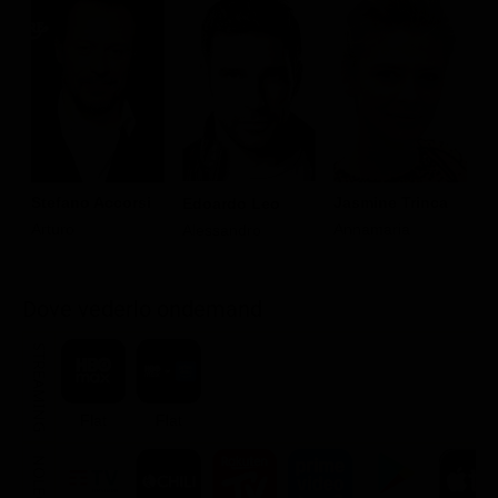
Stefano Accorsi
Jasmine Trinca
S
Edoardo Leo
Arturo
Annamaria
E
Alessandro
Dove vederlo ondemand
STREAMING
Flat
Flat
NOLEGGIA