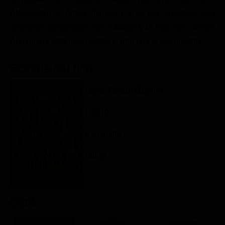
Classifiche
Alessandro e Arturo finiranno così per prendere una
decisione inaspettata, che cambierà le loro vite, mentre
Migliori film
Annamaria lotta in ospedale contro una grave malattia.
Migliori Serie TV
Scheda del film
Regia: Ferzan Özpetek
IT 2019
Drammatico
Rating:
Cast