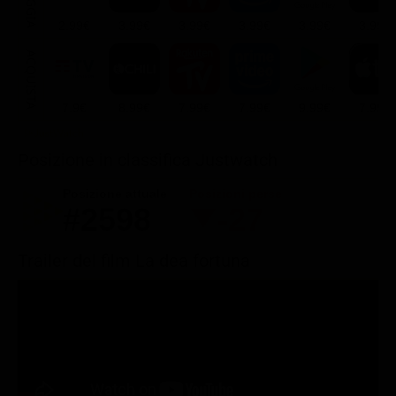
2.99€
3.99€
3.99€
3.99€
3.99€
3.99€
ACQUISTA
7.9€
8.99€
7.99€
7.99€
9.99€
7.99€
Posizione in classifica Justwatch
Posizione attuale
Posizioni perse
#2598
-27
Trailer del film La dea fortuna