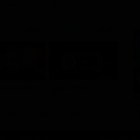
tenimento
Film
19:55
21:30
Milan-Chelsea
Friuli Venezia Giulia Cup (Diretta)
Sport
Sky
Dazn
Rsi
oli | C.F. P.Iva: 08723421213
Chi siamo
Lo staff
Contatta