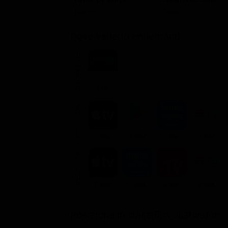
Rocco
Guido
Dove vederlo ondemand
STREAMING
Flat
NOLEGGIA
3.99€
3.99€
3.99€
2.99€
ACQUISTA
7.99€
7.99€
8.99€
9.99€
Posizione in classifica Justwatch