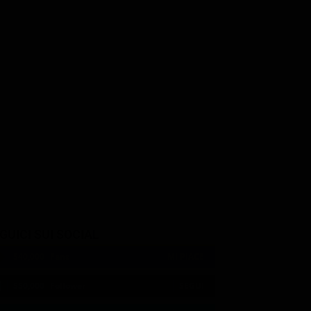
 Abbondanza
Miriam Previati
Beatrice Schiros
Ginevra
Tassista
GUICI SUI SOCIAL
540,000
Fans
MI PIACE
550,000
Follower
SEGUI