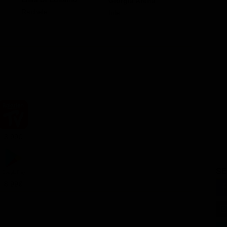
Giorgia Arena
Barbara
Rachele
Iole
Gloria
3.99€
SE
8.99€