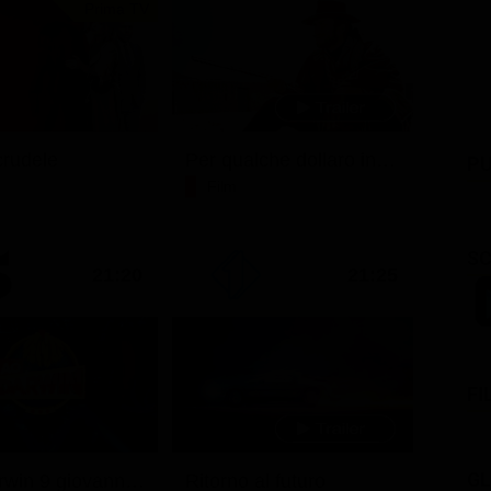
Prima TV
rudele
Per qualche dollaro in più
PU
Film
SC
21:20
21:25
FI
GL
Ciao darwin 9 giovanni.8.7.
Ritorno al futuro