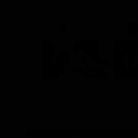
Soap Opera
Intrat
21:15
A 007, dalla Russia con amore
Film
Sport
Altri Canali DTV
© 2025 SuperGuidaTV Srl | Via Cimarosa 65 - 80127 Nap