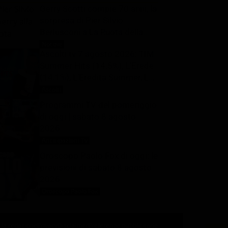
Gerry Scotti compie 70 anni, la
sorpresa di Pier Silvio
Berlusconi a La Ruota della
Fortuna: “Sei un mito, ti voglio
Notizie
8 Agosto 2026
Ascolti tv 7 agosto 2026: TIM
bene”
Summer Hits (14.5%), L’Erede
(14.1%), L’Eredità Summer, La
Ruota della Fortuna | Dati
Ascolti
8 Agosto 2026
Auditel
Programmi TV del pomeriggio
di oggi | sabato 8 agosto
2026
Anticipazioni Tv
8 Agosto 2026
Oroscopo Paolo Fox di oggi: le
previsioni di sabato 8 agosto
2026
Oroscopo Paolo Fox
8 Agosto 2026
 la redazione
Privacy
Disclaimer
Preferenze pubblicitarie