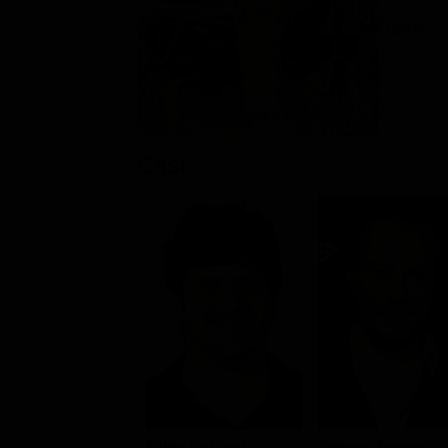
Rating:
Cast
Fabio De Luigi
Stefano Accorsi