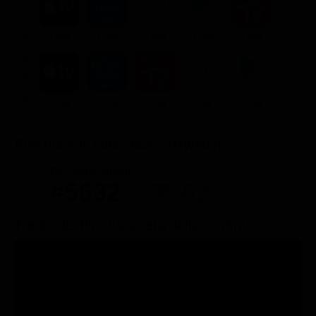
NOLEGGIA
3.99€
3.99€
3.99€
3.99€
3.99€
ACQUISTA
8.99€
8.99€
8.99€
7.9€
8.99€
Posizione in classifica Justwatch
Posizione attuale
Posizioni perse
#5632
-62
Trailer del film Il pianeta delle scimmie