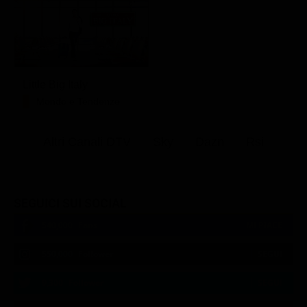
Little Big Italy
Mondo e Tendenze
Altri Canali DTV
Sky
Dazn
Rsi
SEGUICI SUI SOCIAL
540,000
Fans
MI PIACE
550,000
Follower
SEGUI
9,300
Follower
SEGUI