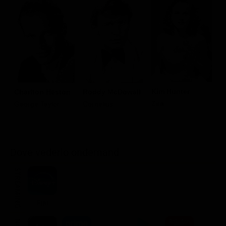
Kim Hunter
M
Charlton Heston
Roddy McDowall
Zira
D
George Taylor
Cornelius
Dove vederlo ondemand
STREAMING
Flat