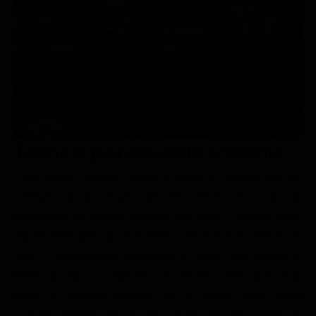
Le interviste in esclusiva
Tempesta D’amore
Temptation Island
Film da vedere
Il Paradiso delle signore
Ultima Fermata
Piattaforme streaming
Un Posto al Sole
Talent show
Apple TV Plus
Segreti di Famiglia
Infotainment
Discovery Plus
The Family
Game Show
Disney plus
Trama Il pianeta delle scimmie
Uomini e Donne
NetFlix
L'astronauta George Taylor si trova in viaggio con tre
Gossip
Now TV
colleghi su una nave spaziale che ha lo scopo di
Sport in tv
Paramount Plus
rintracciare un mondo abitabile dall'uomo. Il mezzo viene
Cartoni Anime e Manga
Prime Video
attratto dall'orbita di un pianeta sconosciuto e cade in un
Vip e Personaggi Tv
RaiPlay
lago. I sopravvissuti esplorano il globo alla ricerca di
forme di vita e scoprono con terrore come un'evoluta
Musica
razza di scimmie parlanti sia al vertice della scala
Oroscopo Paolo Fox
sociale, mentre altri esseri umani vengono tenuti in