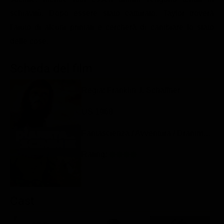
Classifiche
schiavitù. Dopo essere stato catturato, Taylor troverà
l'aiuto di alcuni primati e cercherà di cambiare lo stato
Migliori film
delle cose.
Migliori Serie TV
Scheda del film
Regia: Franklin J. Schaffner
US 1968
Fantascienza / Avventura / Drammatico / Azione
Rating:
Cast