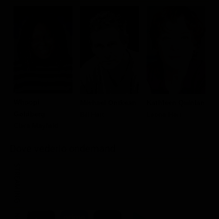
Whoopi
Michael Ontkean
Kathleen Quinlan
N
Goldberg
Bill Hart
Leona Hart
H
Clara Mayfield
D
Dove vederlo ondemand
STREAMING