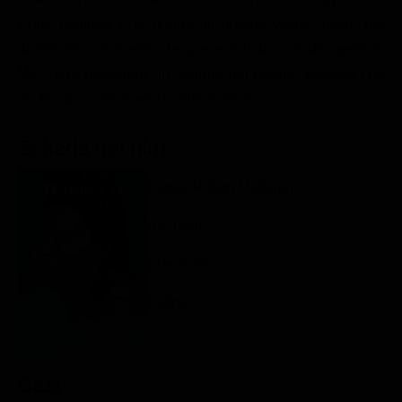
Classifiche
i due migliora e la donna gli rimane vicino anche nel
drammatico momento che precede il divorzio dei genitori.
Migliori film
Ma Clara nasconde un segreto nel proprio passato che
Migliori Serie TV
rischia di scombinare le carte in tavola.
Scheda del film
Regia: Robert Mulligan
US 1988
Drammatico
Rating:
Cast