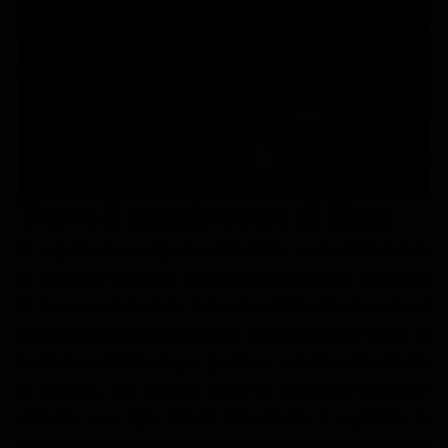
Le interviste in esclusiva
Tempesta D’amore
Temptation Island
Film da vedere
Il Paradiso delle signore
Ultima Fermata
Piattaforme streaming
Un Posto al Sole
Talent show
Apple TV Plus
Segreti di Famiglia
Infotainment
Discovery Plus
The Family
Game Show
Disney plus
Trama Il grande cuore di Clara
Uomini e Donne
NetFlix
In seguito alla scomparsa della figlia, Leona Hart decide
Gossip
Now TV
di andare in Giamaica nel tentativo di superare il lutto e lì
Sport in tv
Paramount Plus
fa la conoscenza della domestica Clara, che la aiuta ad
Cartoni Anime e Manga
Prime Video
affrontare quel profondo dolore. Leona le chiede allora di
Vip e Personaggi Tv
RaiPlay
trasferirsi a Baltimora per prendere servizio nella dimora
di famiglia, con l'intento anche di risollevare il morale
Musica
dell'altro suo figlio David. Inizialmente il ragazzino è
Oroscopo Paolo Fox
restio alla presenza di Clara, ma ben presto il rapporto tra