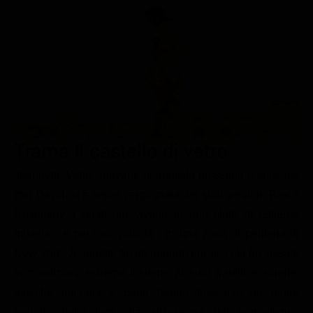
Le interviste in esclusiva
Tempesta D’amore
Temptation Island
Film da vedere
Il Paradiso delle signore
Ultima Fermata
Piattaforme streaming
Un Posto al Sole
Talent show
Apple TV Plus
Segreti di Famiglia
Infotainment
Discovery Plus
The Family
Game Show
Disney plus
Trama Il castello di vetro
Uomini e Donne
NetFlix
Jeannette Walls, giovane giornalista prossima a sposarsi
Gossip
Now TV
con David, si è sepre vergognata dei suoi genitori, Rex e
Sport in tv
Paramount Plus
Rosemary, i quali ora vivono in uno stato di estrema
Cartoni Anime e Manga
Prime Video
miseria - e per loro volontà - in una zona di periferia di
Vip e Personaggi Tv
RaiPlay
New York. Jeannette fin da quando era piccola ha vissuto
in condizioni estreme insieme ai suoi fratelli e sorelle,
Musica
giacché mamma e papà hanno trascorso un lungo
Oroscopo Paolo Fox
periodo della loro vita all'insegna del nomadismo,