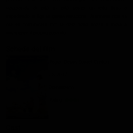
Classifiche
viaggiando di città in città senza un tetto fisso e
impedendo ai figli la giusta istruzione. Jeannette non sa
Migliori film
ora se comunicare loro la data delle nozze e inizia a
Migliori Serie TV
rinvangare il proprio passato.
Scheda del film
Regia: Destin Daniel Cretton
US 2017
Drammatico
Rating:
Cast