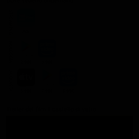
Dove vederlo ondemand
STREAMING
Ads
NOLEGGIA
2.99€
3.99€
ACQUISTA
5.99€
7.99€
5.99€
Trailer del film Il castello di vetro