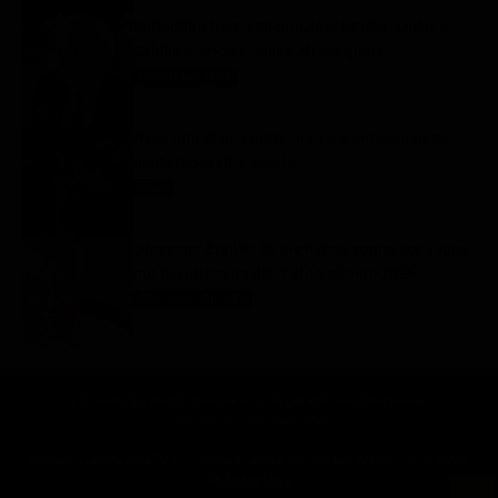
Forbidden fruit, anticipazioni turche: Ender e
Şahika mettono Hasan Alì nei guai?
Forbidden fruit
9 Agosto 2026
Racconto di una notte, trama e anticipazioni
puntate serali 9 agosto
Soap
9 Agosto 2026
Oroscopo Branko: le previsioni segno per segno
per la settimana dal 9 al 15 agosto 2026
Oroscopo Branko
9 Agosto 2026
Chi siamo
Lo staff
Contatta la redazione
Privacy
Disclaimer
Preferenze pubblicitarie
© 2025 SuperGuidaTV Srl | Via Cimarosa 65 - 80127 Napoli | C.F. P.Iva:
08723421213