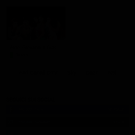
Aldo, Giovanni e Giacomo - Anplagghed
Teatro
Altri Canali DTV
Sky
Dazn
Rsi
SEGUICI SUI SOCIAL
540,000
Fans
MI PIACE
550,000
Follower
SEGUI
9,300
Follower
SEGUI