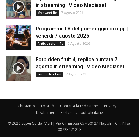
in streaming | Video Mediaset
7 Agosto 2026
My sweet lie
Programmi TV del pomeriggio di oggi |
venerdì 7 agosto 2026
7 Agosto 2026
Anticipazioni Tv
Forbidden fruit 4, replica puntata 7
agosto in streaming | Video Mediaset
7 Agosto 2026
Forbidden fruit
Chi siamo
Lo staff
Contatta la redazione
Privacy
Disclaimer
Preferenze pubblicitarie
© 2026 SuperGuidaTV Srl | Via Cimarosa 65 - 80127 Napoli | C.F. P.Iva:
08723421213