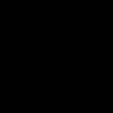
Claudia Marsani
Lietta Brumonti
Stefano P
Silvana Mangano
Stefano
Bianca Brumonti