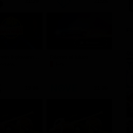
21:20
21:25
FI
GL
Ciao darwin 9 giovanni.8.7.
Ritorno al futuro
tenimento
Film
19:55
21:30