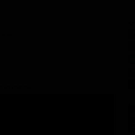
SE
6.99€
in un interno