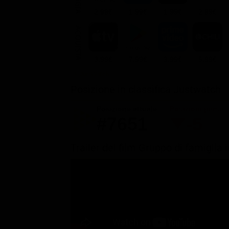
2.99€
1.99€
1.99€
2.99€
ACQUISTA
3.99€
7.99€
3.99€
5.99€
Posizione in classifica Justwatch
Posizione attuale
Posizioni perse
#7651
-5
Trailer del film Gruppo di famiglia 