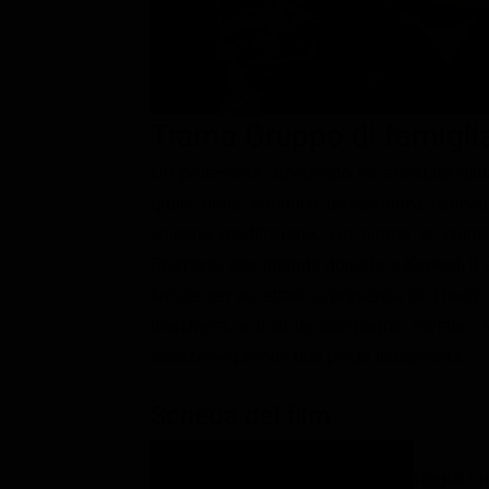
Classifiche
Migliori film
Migliori Serie TV
Trama Gruppo di famiglia
Un professore americano ha ereditato dall
quale ormai conduce un'esistenza riservata t
solitaria meditazione. Un giorno al pian
Brumonti, che intende donarlo a Konrad, il 
finisce per accettare la presenza de i nuovi ar
marchesa, e il di lei compagno Stefano. 
situazione prende una piega inaspettata.
Scheda del film
Regia: Lu