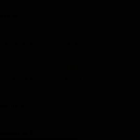
IDA TV
21:08
21:14
21:15
21:25
22:50
23:00
21:10
21:15
21:19
21:30
22:51
23:03
Ora in Onda
Serata
Lista Canali
Film in TV
BBLICITÀ
ARICA L'APP