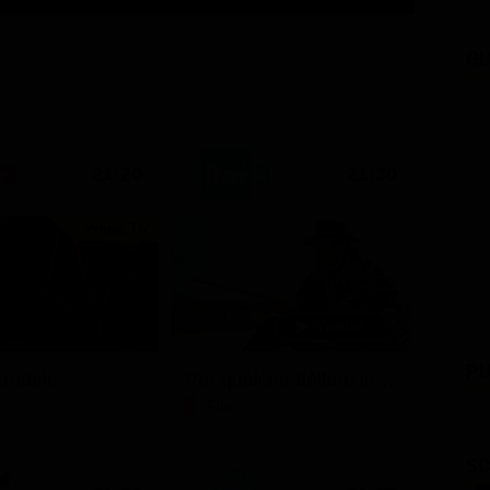
GU
21:20
21:30
Prima TV
PU
rudele
Per qualche dollaro in più
Film
SC