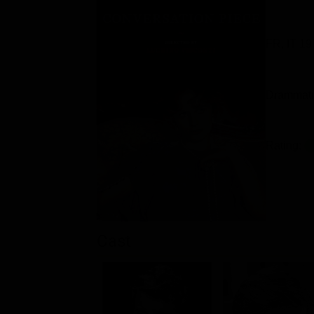
FR, IT 19
Drammati
Rating:
Cast