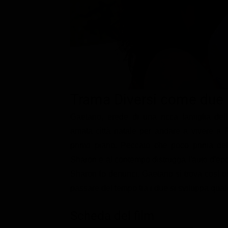
Classifiche
Migliori film
Migliori Serie TV
Trama Diversi come due
Gaetano, erede di una ricca famiglia del
amata città natale per andare a vivere a F
primo piano. Peccato che poco prima della
Sharon e al contempo distrugga l'auto d'epoc
Sharon lo denunci, Gaetano si trova così ob
passare del tempo tra i due si sviluppa qual
Scheda del film