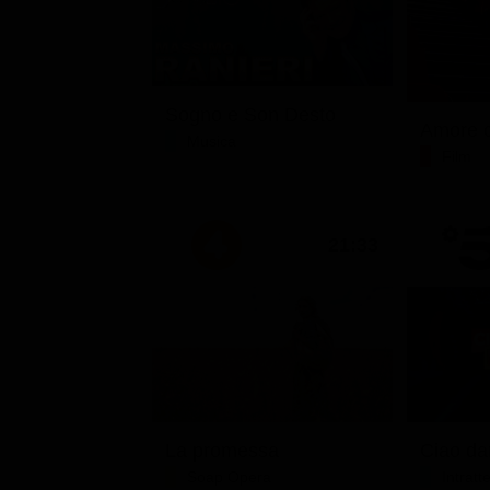
Sogno e Son Desto
Amore c
Musica
Film
21:33
La promessa
Soap Opera
Intrat