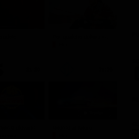
PU
rudele
Per qualche dollaro in più
Film
SC
21:20
21:25
FI
GL
Ciao darwin 9 giovanni.8.7.
Ritorno al futuro
tenimento
Film