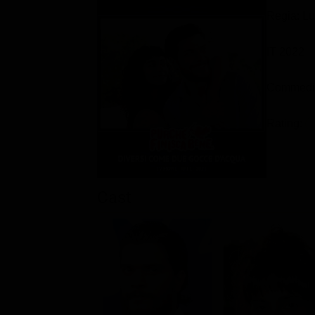
Regia: Lu
IT 2022
Commedi
Rating:
Cast