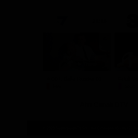
21:15
A 007, dalla Russia con amore
Film
Sport
Altri Canali DTV
© 2025 SuperGuidaTV Srl | Via Cimarosa 65 - 80127 Nap