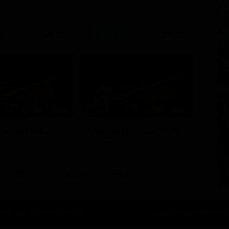
19:55
21:30
Friuli Venezia Giulia Cup (Diretta)
Amichevoli estate 2026
Sport
Sky
Dazn
Rsi
oli | C.F. P.Iva: 08723421213
Chi siamo
Lo staff
Contatta