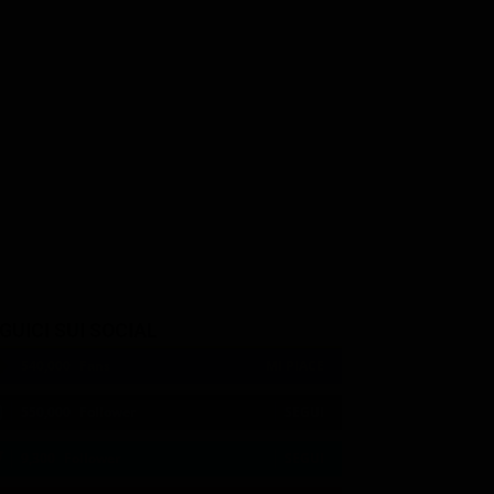
Giovanni Esposito
Nappo
Gianluca Di Gennaro
GUICI SUI SOCIAL
540,000
Fans
MI PIACE
550,000
Follower
SEGUI
9,300
Follower
SEGUI