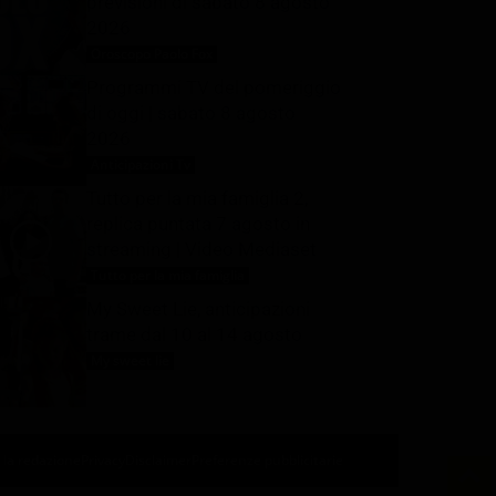
previsioni di sabato 8 agosto
2026
Oroscopo Paolo Fox
8 Agosto 2026
Programmi TV del pomeriggio
di oggi | sabato 8 agosto
2026
Anticipazioni Tv
8 Agosto 2026
Tutto per la mia famiglia 2,
replica puntata 7 agosto in
streaming | Video Mediaset
Tutto per la mia famiglia
8 Agosto 2026
My Sweet Lie, anticipazioni
trame dal 10 al 14 agosto
My sweet lie
8 Agosto 2026
 la redazione
Privacy
Disclaimer
Preferenze pubblicitarie