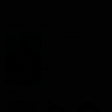
Classifiche
malvagia avrebbe condannato l'intero equipaggio a una
morte orribile.
Migliori film
Migliori Serie TV
Scheda del film
Regia: André Øvredal
DE, IN, GB, US 2023
Thriller / Horror
Rating:
Cast