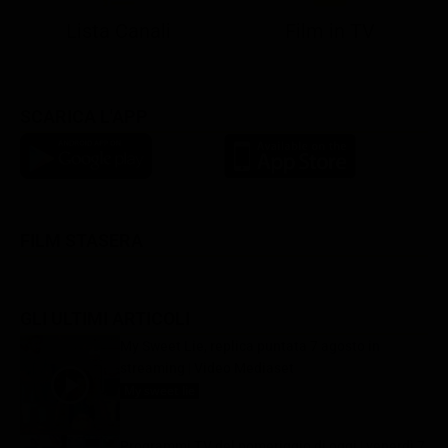
Lista Canali
Film in TV
SCARICA L'APP
FILM STASERA
GLI ULTIMI ARTICOLI
My Sweet Lie, replica puntata 7 agosto in
streaming | Video Mediaset
My sweet lie
7 Agosto 2026
Programmi TV del pomeriggio di oggi | venerdì 7