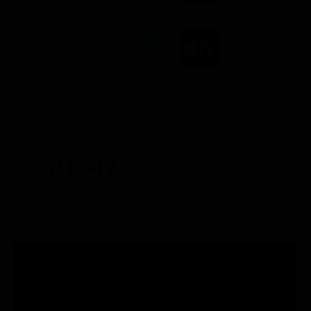
3.99€
3.99€
3.99€
3.99€
ACQUISTA
11.99€
9.99€
7.99€
9.99€
Posizione in classifica Justwatch
Posizione attuale
Posizioni guadagnate
#1647
5
Trailer del film Demeter - Il risveglio di
Dracula