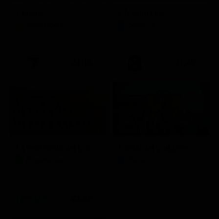
L'erede
Chicago Fire
Soap Opera
Serie TV
21:15
21:40
Stagione 1 - Ep. 1
La vera storia del Colosseo: ascesa e caduta
I delitti del BarLume
Documentario
Serie TV
21:30