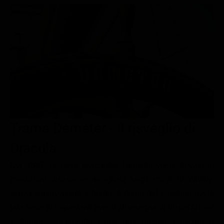
Le interviste in esclusiva
Tempesta D’amore
Temptation Island
Film da vedere
Il Paradiso delle signore
Ultima Fermata
Piattaforme streaming
Un Posto al Sole
Talent show
Apple TV Plus
Segreti di Famiglia
Infotainment
Discovery Plus
The Family
Game Show
Disney plus
Uomini e Donne
NetFlix
Trama Demeter - Il risveglio di
Gossip
Now TV
Sport in tv
Paramount Plus
Dracula
Cartoni Anime e Manga
Prime Video
Nel 1897, la nave mercantile Demeter viene trovata in
condizioni disastrose incagliata sugli scogli di Whitby,
Vip e Personaggi Tv
RaiPlay
senza sopravvissuti a bordo. Il diario del capitano rivela
Musica
una serie di inquietanti eventi all'insegna di disperazione
Oroscopo Paolo Fox
e terrore, suggerendo come una presenza oscura e