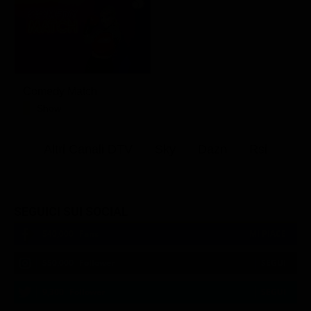
Comedy Match
Show
Altri Canali DTV
Sky
Dazn
Rsi
SEGUICI SUI SOCIAL
540,000
Fans
MI PIACE
550,000
Follower
SEGUI
9,300
Follower
SEGUI