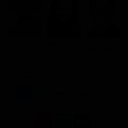
Corey Hawkins
Aisling Franciosi
David
J
Clemens
Anna
Dastmalchian
D
Wojchek
N
Dove vederlo ondemand
STREAMING
Flat
Flat
Flat
Flat
NOLEGGIA