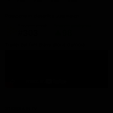
9.99€
4.99€
9.99€
9.99€
Posizione in classifica Justwatch
Posizione attuale
Posizioni guadagnate
#303
98
Trailer del film Breve storia d'amore
STASERA IN TV