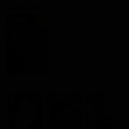
Classifiche
Scheda del film
Migliori film
Regia: Ludovica Rampoldi
Migliori Serie TV
IT 2025
Commedia
Rating:
Cast