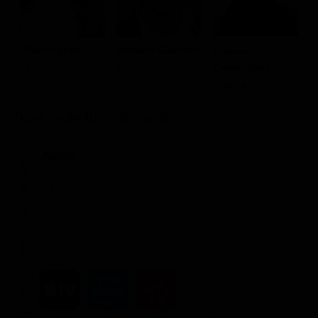
Pilar Fogliati
Adriano Giannini
V
Andrea
Lea
Rocco
Ce
Carpenzano
Andrea
Dove vederlo ondemand
STREAMING
Flat
NOLEGGIA
ACQUISTA