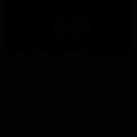
Le interviste in esclusiva
Tempesta D’amore
Temptation Island
Film da vedere
Il Paradiso delle signore
Ultima Fermata
Piattaforme streaming
Un Posto al Sole
Talent show
Apple TV Plus
Segreti di Famiglia
Infotainment
Discovery Plus
The Family
Game Show
Disney plus
Trama Breve storia d'amore
Uomini e Donne
NetFlix
Una sera, Lea incrocia lo sguardo di Rocco in un bar e tra
i due nasce subito una chimica irresistibile, che li porta a
Gossip
Now TV
vivere una storia segreta nascosta tra le mura impersonali
Sport in tv
Paramount Plus
di una camera d’albergo. Quello che sembra un incontro
Cartoni Anime e Manga
Prime Video
fugace si trasforma presto in una miccia pronta a
Vip e Personaggi Tv
RaiPlay
esplodere: l’emotività di Lea cresce fino a spingerla a
insinuarsi nella vita di Rocco, alterando equilibri che
Musica
entrambi credevano sotto controllo.
Oroscopo Paolo Fox