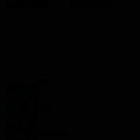
FILM STASERA
GLI ULTIMI ARTICOLI
Gerry Scotti compie 70 anni, la sorpresa di Pier
Silvio Berlusconi a La Ruota della Fortuna: “Sei
un mito, ti voglio bene”
Notizie
8 Agosto 2026
Ascolti tv 7 agosto 2026: TIM Summer Hits
(14.5%), L’Erede (14.1%), L’Eredità Summer, La
Ruota della Fortuna | Dati Auditel
Ascolti
8 Agosto 2026
Programmi TV del pomeriggio di oggi | sabato 8
agosto 2026
Anticipazioni Tv
8 Agosto 2026