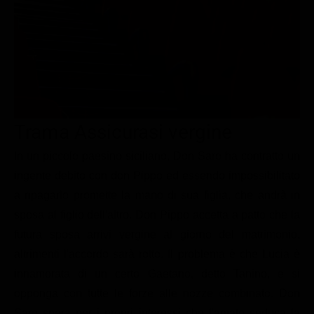
Le interviste in esclusiva
Tempesta D’amore
Temptation Island
Film da vedere
Il Paradiso delle signore
Ultima Fermata
Piattaforme streaming
Un Posto al Sole
Talent show
Apple TV Plus
Segreti di Famiglia
Infotainment
Discovery Plus
The Family
Game Show
Disney plus
Trama Assicurasi vergine
Uomini e Donne
NetFlix
In un piccolo paesino siciliano, Don Saro ha contratto un
ingente debito con don Pippo ed essendo impossibilitato
Gossip
Now TV
a ripagarlo promette la mano di sua figlia, che andrà in
Sport in tv
Paramount Plus
sposa al figlio dell'altro. Don Pippo accetta a patto che la
Cartoni Anime e Manga
Prime Video
futura sposa arrivi vergine al giorno del matrimonio,
Vip e Personaggi Tv
RaiPlay
altrimenti l'accordo sarà rotto. Il problema è che Lucia è
innamorata di un certo Gaetano, detto Tanino, e si
Musica
opponga con tutte le forze alle nozze combinato. Don
Oroscopo Paolo Fox
Saro spera per i propri interessi che l'amato seduca la