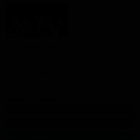
Aldo, Giovanni e Giacomo - Anplagghed
Teatro
Altri Canali DTV
Sky
Dazn
Rsi
SEGUICI SUI SOCIAL
540,000
Fans
MI PIACE
550,000
Follower
SEGUI
9,300
Follower
SEGUI