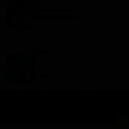
Tutto per la mia famiglia 2, replica puntata 8
agosto in streaming | Video Mediaset
Tutto per la mia famiglia
8 Agosto 2026
Gerry Scotti compie 70 anni, la sorpresa di Pier
Silvio Berlusconi a La Ruota della Fortuna: “Sei
un mito, ti voglio bene”
Notizie
8 Agosto 2026
Ascolti tv 7 agosto 2026: TIM Summer Hits
(14.5%), L’Erede (14.1%), L’Eredità Summer
(15.8%), La Ruota della Fortuna (29.6%) | Dati
Auditel
Ascolti
8 Agosto 2026
Chi siamo
Lo staff
Contatta la redazione
Privacy
Disclaimer
Preferenze pubblicitarie
© 2025 SuperGuidaTV Srl | Via Cimarosa 65 - 80127 Napoli | C.F. P.Iva:
08723421213