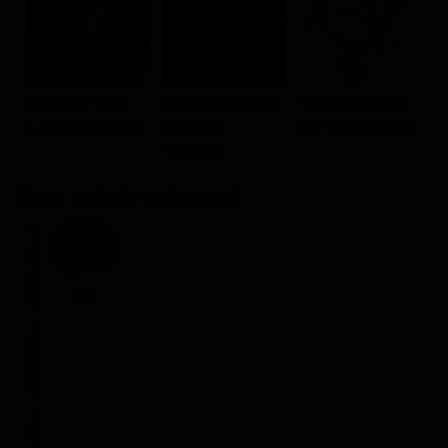
Romina Power
Leopoldo Trieste
Vittorio Caprioli
D
Lucia Impallomeni
Lorenzino
Don Pippo Matara
C
Conozza
Dove vederlo ondemand
STREAMING
Flat
NOLEGGIA
ACQUISTA