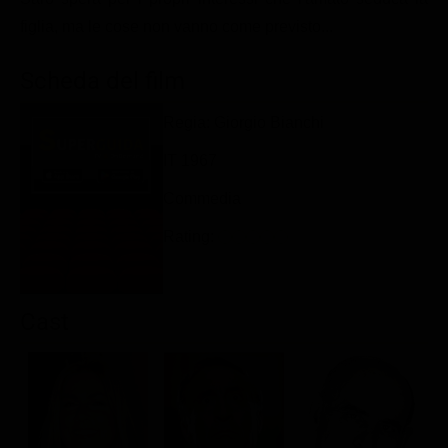
Classifiche
figlia, ma le cose non vanno come previsto...
Migliori film
Scheda del film
Migliori Serie TV
Regia: Giorgio Bianchi
IT 1967
Commedia
Rating:
Cast