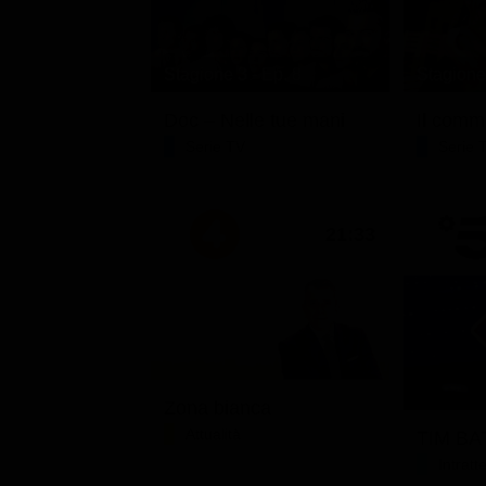
Stagione 3 - Ep. 8
Stagione 
Doc – Nelle tue mani
Il comm
Serie TV
Serie 
21:33
Zona bianca
Attualità
TIM BAT
Intrat