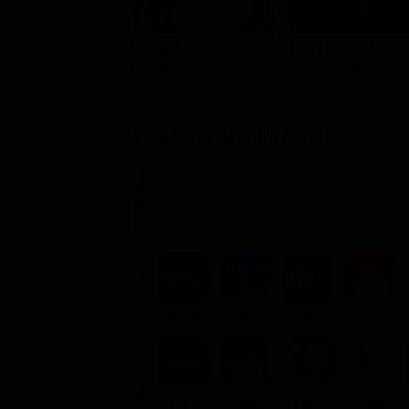
Jessica Rothe
Harry Shum Jr.
Jennifer Carter
Solomon Chau
Dove vederlo ondemand
STREAMING
NOLEGGIA
2.99€
3.99€
3.99€
3.99€
ACQUISTA
7.99€
7.99€
7.99€
7.99€