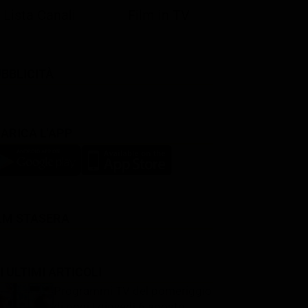
Lista Canali
Film in TV
BBLICITÀ
ARICA L'APP
LM STASERA
I ULTIMI ARTICOLI
Programmi TV del pomeriggio
di oggi | giovedì 6 agosto