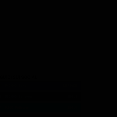
Ever Carradine
Marielle Scott
tsos
Gigi
Megan Denhoff
GUICI SUI SOCIAL
540,000
Fans
MI PIACE
550,000
Follower
SEGUI
9,300
Follower
SEGUI