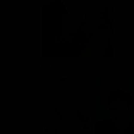
Romance 
Rating:
Cast