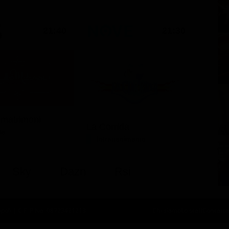
21:40
21:30
 matrimoni
La Corrida
le
Intrattenimento
Sky
Dazn
Rsi
oli | C.F. P.Iva: 08723421213
Chi siamo
Lo staff
Contatta