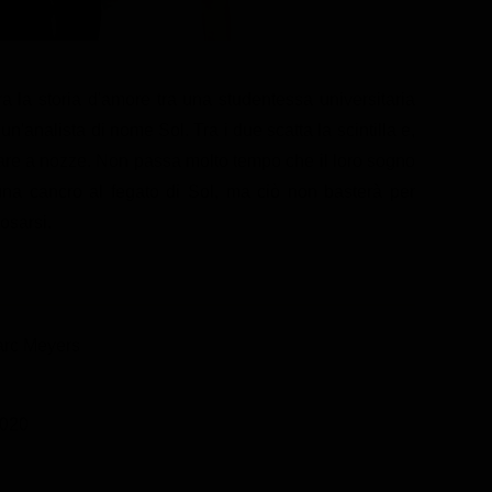
ra la storia d'amore tra una studentessa universitaria
n'analista di nome Sol. Tra i due scatta la scintilla e,
are a nozze. Non passa molto tempo che il loro sogno
una cancro al fegato di Sol, ma ciò non basterà per
posarsi.
arc Meyers
020