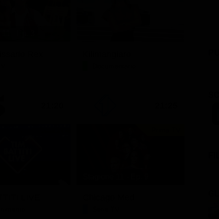
11 - Ep. 3
PU
issario Rex
Kilimangiaro
TV
Documentario
SC
21:20
21:25
Prima TV
FI
Stagione 11 - Ep. 9
GL
TITI LIVE
Chicago Med
tenimento
Serie TV