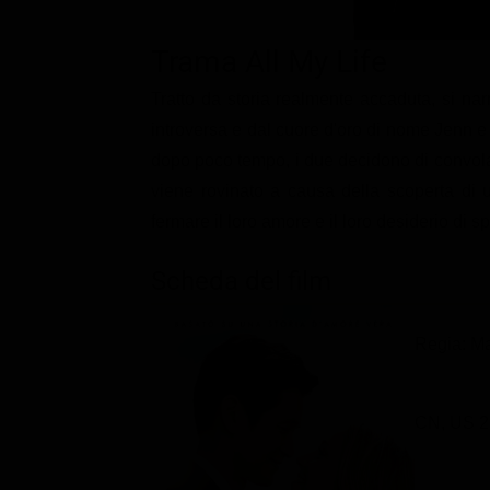
Classifiche
Trama All My Life
Migliori film
Tratto da storia realmente accaduta, si nar
Migliori Serie TV
introversa e dal cuore d'oro di nome Jenn e u
dopo poco tempo, i due decidono di convol
viene rovinato a causa della scoperta di 
fermare il loro amore e il loro desiderio di s
Scheda del film
Regia: M
CN, US 2