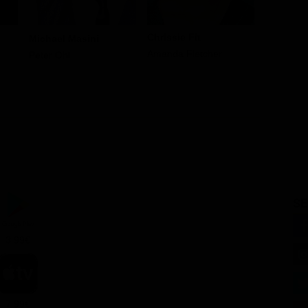
Chrissie Fit
Michael Masini
Greg Vro
Amanda Fletcher
Peter Ohl
SE
3.99€
7.99€