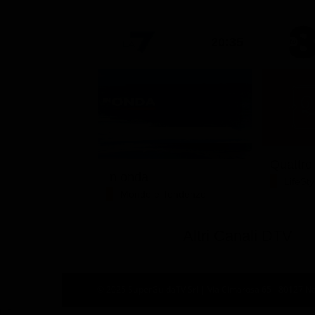
20:35
Quattro
In onda
LifeSty
Mondo e Tendenze
Altri Canali DTV
© 2025 SuperGuidaTV Srl | Via Cimarosa 65 - 80127 Nap