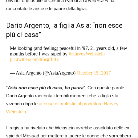
brivido, che ospite di Cristina Parodi a
Domenica in
ha
raccontato le ansie e le paure della figlia.
Dario Argento, la figlia Asia: “non esce
più di casa”
Me looking (and feeling) peaceful in '97, 21 years old, a few
months before I was raped by
#HarveyWeinstein
pic.twitter.com/tr6sgfIr4v
— Asia Argento (@AsiaArgento)
October 15, 2017
“
Asia non esce più di casa, ha paura
“. Con queste parole
Dario Argento racconta i terribili momenti che la figlia sta
vivendo dopo le
accuse di molestie al produttore Harvey
Weinstein
.
Il regista ha rivelato che Weinstein avrebbe assoldato delle ex
spie del Mossad per mettere a tacere le donne che vorrebbero