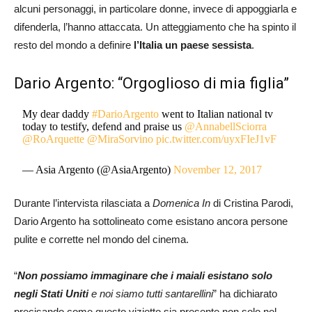
alcuni personaggi, in particolare donne, invece di appoggiarla e
difenderla, l’hanno attaccata. Un atteggiamento che ha spinto il
resto del mondo a definire
l’Italia un paese sessista
.
Dario Argento: “Orgoglioso di mia figlia”
My dear daddy
#DarioArgento
went to Italian national tv
today to testify, defend and praise us
@AnnabellSciorra
@RoArquette
@MiraSorvino
pic.twitter.com/uyxFIeJ1vF
— Asia Argento (@AsiaArgento)
November 12, 2017
Durante l’intervista rilasciata a
Domenica In
di Cristina Parodi,
Dario Argento ha sottolineato come esistano ancora persone
pulite e corrette nel mondo del cinema.
“
Non possiamo immaginare che i maiali esistano solo
negli Stati Uniti
e noi siamo tutti santarellini
” ha dichiarato
precisando come questo vizietto sia presente non solo nel