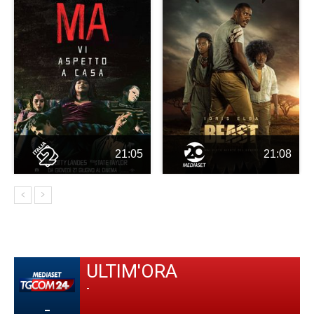
21:05
21:08
ULTIM'ORA
-
-