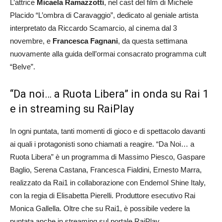
L’attrice
Micaela Ramazzotti
, nel cast del film di Michele
Placido “L’ombra di Caravaggio”, dedicato al geniale artista
interpretato da Riccardo Scamarcio, al cinema dal 3
novembre, e
Francesca Fagnani
, da questa settimana
nuovamente alla guida dell’ormai consacrato programma cult
“Belve”.
“Da noi… a Ruota Libera” in onda su Rai 1
e in streaming su RaiPlay
In ogni puntata, tanti momenti di gioco e di spettacolo davanti
ai quali i protagonisti sono chiamati a reagire. “Da Noi… a
Ruota Libera” è un programma di Massimo Piesco, Gaspare
Baglio, Serena Castana, Francesca Fialdini, Ernesto Marra,
realizzato da Rai1 in collaborazione con Endemol Shine Italy,
con la regia di Elisabetta Pierelli. Produttore esecutivo Rai
Monica Gallella. Oltre che su Rai1, è possibile vedere la
puntata anche in streaming sul portale RaiPlay.