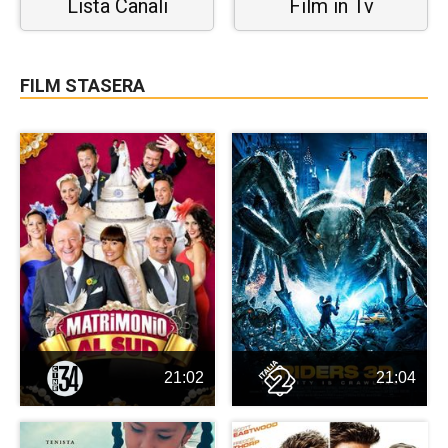
Lista Canali
Film in Tv
FILM STASERA
21:02
21:04