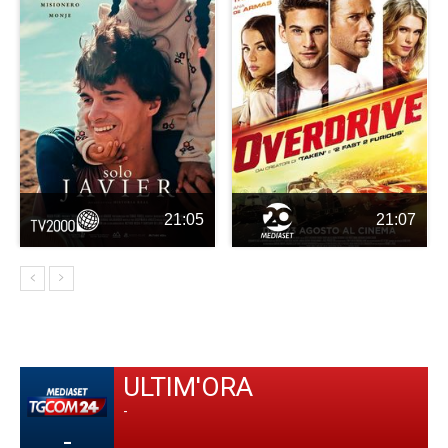
21:05
21:07
ULTIM'ORA
-
-