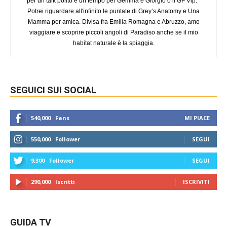
per un talk polito e un tempo per Gemma e Giorgio o il GF Vip.
Potrei riguardare all'infinito le puntate di Grey’s Anatomy e Una
Mamma per amica. Divisa fra Emilia Romagna e Abruzzo, amo
viaggiare e scoprire piccoli angoli di Paradiso anche se il mio
habitat naturale è la spiaggia.
SEGUICI SUI SOCIAL
540,000
Fans
MI PIACE
550,000
Follower
SEGUI
9,300
Follower
SEGUI
290,000
Iscritti
ISCRIVITI
GUIDA TV