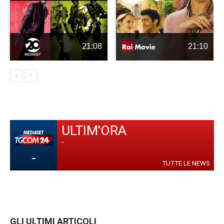
21:08
21:10
ULTIM'ORA
-
-
TUTTE LE NEWS
GLI ULTIMI ARTICOLI