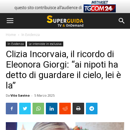
Home
In Evidenza
In Evidenza
Le interviste in esclusiva
Clizia Incorvaia, il ricordo di
Eleonora Giorgi: “ai nipoti ha
detto di guardare il cielo, lei è
la”
Da
Vito Savino
-
5 Marzo 2025