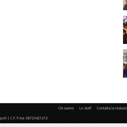
Chi siamo
Lo staff
Contatta la redazi
oli | C.F. P.Iva: 08723421213