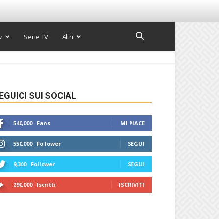
w
Serie TV
Altri
EGUICI SUI SOCIAL
540,000
Fans
MI PIACE
550,000
Follower
SEGUI
9,300
Follower
SEGUI
290,000
Iscritti
ISCRIVITI