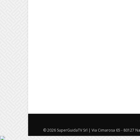
© 2026 SuperGuidaTV Srl | Via Cimarosa 65 - 80127 Nap