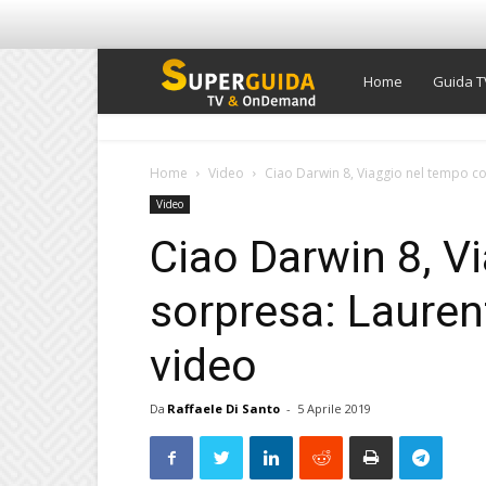
Super
Home
Guida T
Guida
Home
Video
Ciao Darwin 8, Viaggio nel tempo con 
Video
TV
Ciao Darwin 8, V
sorpresa: Laurent
video
Da
Raffaele Di Santo
-
5 Aprile 2019