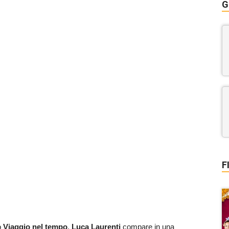
G
F
o
Viaggio nel tempo
,
Luca Laurenti
compare in una