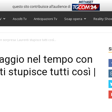
V
Ascolti Tv
Anticipazioni Tv
Soap opera
Reality Sho
sorpresa: Laurenti stupisce tutti così...
S
iaggio nel tempo con
i stupisce tutti così |