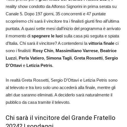
reality show condotto da Alfonso Signorini in prima serata su
Canale 5. Dopo 197 giorni, 35 concorrenti e 47 puntate
scopriremo chi sarà il vincitore tra i finalisti giunti fino all’ultima
puntata. A quasi sette mesi dall’inizio del programma è arrivato
il momento di
spegnere le luci
sulla casa più seguita e spiata
d’Italia. Chi sarà il vincitore? A contendersi la
vittoria finale
ci
sono i finalisti:
Rosy Chin
,
Massimiliano
Varrese
,
Beatrice
Luzzi
,
Perla Vatiero
,
Simona Tagli
,
Greta Rossetti
,
Sergio
D’Ottavi
e
Letizia Petris
.
In realtà Greta Rossetti, Sergio D’Ottavi e Letizia Petris sono
al televoto e tra loro solo uno accederà alla finale, mentre gli
altri due saranno eliminati. A deciderlo sarà naturalmente il
pubblico da casa tramite il televoto.
Chi sarà il vincitore del Grande Fratello
2024? I sondaggi