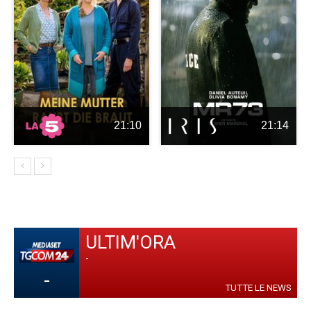
21:10
21:14
ULTIM'ORA
-
-
TUTTE LE NEWS