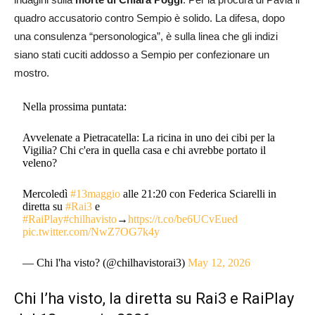
quadro accusatorio contro Sempio è solido. La difesa, dopo
una consulenza “personologica”, è sulla linea che gli indizi
siano stati cuciti addosso a Sempio per confezionare un
mostro.
Nella prossima puntata:
Avvelenate a Pietracatella: La ricina in uno dei cibi per la
Vigilia? Chi c'era in quella casa e chi avrebbe portato il
veleno?
Mercoledì
#13maggio
alle 21:20 con Federica Sciarelli in
diretta su
#Rai3
e
#RaiPlay
#chilhavisto
→
https://t.co/be6UCvEued
pic.twitter.com/NwZ7OG7k4y
— Chi l'ha visto? (@chilhavistorai3)
May 12, 2026
Chi l’ha visto, la diretta su Rai3 e RaiPlay