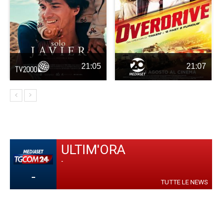
21:05
21:07
ULTIM'ORA
-
-
TUTTE LE NEWS