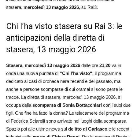
stasera,
mercoledì 13 maggio 2026
, su Rai3.
Chi l’ha visto stasera su Rai 3: le
anticipazioni della diretta di
stasera, 13 maggio 2026
Stasera
,
mercoledì 13 maggio 2026
dalle ore
21.20
va in
onda una nuova puntata di
“Chi l’ha visto“
, il programma
dedicato ai casi di cronaca nera recenti e del passato, ma
anche a persone scomparse di cui oramai si sono perse le
tracce. La diretta di stasera, mercoledì 13 maggio 2026, si
occupa della
scomparsa di Sonia Bottacchiari
con i suoi due
figli. Che fine ha fatto la donna? Le telecamere del programma
di Federica Sciarelli sono arrivate nei luoghi della scomparsa.
Spazio poi alle ultime news sul
delitto di
Garlasco
e le recenti
indagini sulla
morte di Chiara Poggi
. Per la procura di Pavia il