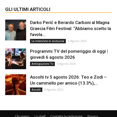
GLI ULTIMI ARTICOLI
Darko Perić e Berardo Carboni al Magna
Graecia Film Festival: “Abbiamo scelto la
favola...
6 Agosto 2026
Le interviste in esclusiva
Programmi TV del pomeriggio di oggi |
giovedì 6 agosto 2026
6 Agosto 2026
Anticipazioni Tv
Ascolti tv 5 agosto 2026: Teo e Zodì –
Un cammello per amico (13.3%),...
6 Agosto 2026
Ascolti
Chi siamo
Lo staff
Contatta la redazione
Privacy