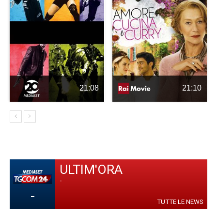
21:08
21:10
ULTIM'ORA
-
-
TUTTE LE NEWS