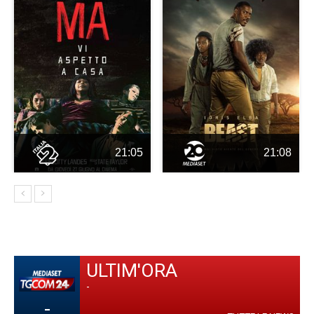
21:05
21:08
ULTIM'ORA
-
-