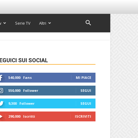
w
Serie TV
Altri
EGUICI SUI SOCIAL
540,000
Fans
MI PIACE
550,000
Follower
SEGUI
9,300
Follower
SEGUI
290,000
Iscritti
ISCRIVITI