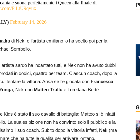
canta e suona perfettamente i Queen alla finale di
P
ter.com/FiLtU9qvux
ALY)
February 14, 2026
dra di Nek, e l’artista emiliano lo ha scelto poi per la
ichael Sembello.
 artista sardo ha incantato tutti, e Nek non ha avuto dubbi
approdati in dodici, quattro per team. Ciascun coach, dopo la
cui tentare la vittoria: Arisa se l’è giocata con
Francesca
Ronga
, Nek con
Matteo Trullu
e Loredana Bertè
G
 Kids è stato il suo cavallo di battaglia: Matteo si è infatti
o. La sua esibizione non ha convinto solo il pubblico e la
issimo il suo coach. Subito dopo la vittoria infatti, Nek (ma
mare che ha tutte le qualità per arrivare lontano.