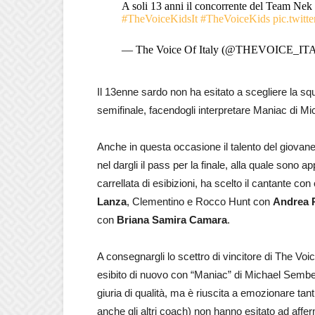
A soli 13 anni il concorrente del Team Nek 
#TheVoiceKidsIt
#TheVoiceKids
pic.twit
— The Voice Of Italy (@THEVOICE_IT
Il 13enne sardo non ha esitato a scegliere la squa
semifinale, facendogli interpretare Maniac di M
Anche in questa occasione il talento del giovane
nel dargli il pass per la finale, alla quale sono 
carrellata di esibizioni, ha scelto il cantante con 
Lanza
, Clementino e Rocco Hunt con
Andrea 
con
Briana Samira Camara
.
A consegnargli lo scettro di vincitore di The Voice
esibito di nuovo con “Maniac” di Michael Sembell
giuria di qualità, ma è riuscita a emozionare tant
anche gli altri coach) non hanno esitato ad affer