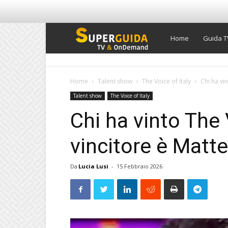
Super
Home
Guida T
Guida
Home
Talent show
The Voice of Italy
Chi ha vin
Talent show
The Voice of Italy
TV
Chi ha vinto The 
vincitore è Matt
Da
Lucia Lusi
-
15 Febbraio 2026