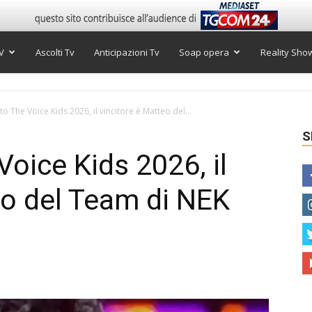
V
Ascolti Tv
Anticipazioni Tv
Soap opera
Reality Sho
to The Voice Kids 2026, il vincitore è Matteo del...
S
Voice Kids 2026, il
eo del Team di NEK